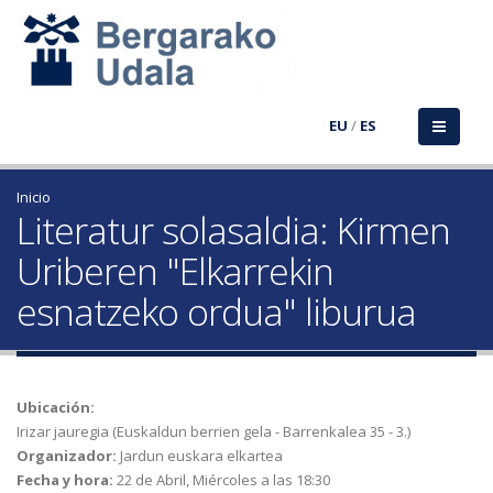
EU
/
ES
Inicio
Literatur solasaldia: Kirmen
Uriberen "Elkarrekin
esnatzeko ordua" liburua
Ubicación:
Irizar jauregia (Euskaldun berrien gela - Barrenkalea 35 - 3.)
Organizador:
Jardun euskara elkartea
Fecha y hora:
22 de Abril, Miércoles a las 18:30