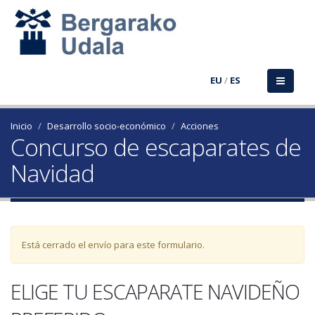
EU
/
ES
Inicio
Desarrollo socio-económico
Acciones
Concurso de escaparates de
Navidad
Mensaje de advertencia
Está cerrado el envío para este formulario.
ELIGE TU ESCAPARATE NAVIDEÑO