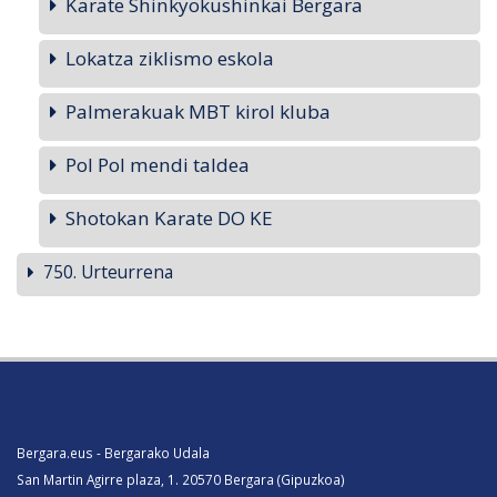
Karate Shinkyokushinkai Bergara
Lokatza ziklismo eskola
Palmerakuak MBT kirol kluba
Pol Pol mendi taldea
Shotokan Karate DO KE
750. Urteurrena
Bergara.eus - Bergarako Udala
San Martin Agirre plaza, 1. 20570 Bergara (Gipuzkoa)