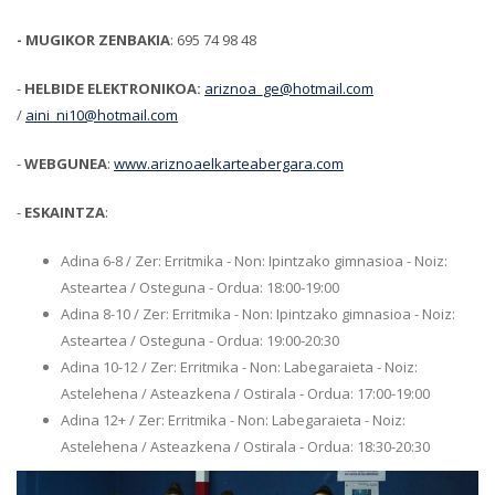
- MUGIKOR ZENBAKIA
: 695 74 98 48
-
HELBIDE ELEKTRONIKOA:
ariznoa_ge@hotmail.com
/
aini_ni10@hotmail.com
-
WEBGUNEA
:
www.ariznoaelkarteabergara.com
-
ESKAINTZA
:
Adina 6-8 / Zer: Erritmika - Non: Ipintzako gimnasioa - Noiz:
Asteartea / Osteguna - Ordua: 18:00-19:00
Adina 8-10 / Zer: Erritmika - Non: Ipintzako gimnasioa - Noiz:
Asteartea / Osteguna - Ordua: 19:00-20:30
Adina 10-12 / Zer: Erritmika - Non: Labegaraieta - Noiz:
Astelehena / Asteazkena / Ostirala - Ordua: 17:00-19:00
Adina 12+ / Zer: Erritmika - Non: Labegaraieta - Noiz:
Astelehena / Asteazkena / Ostirala - Ordua: 18:30-20:30