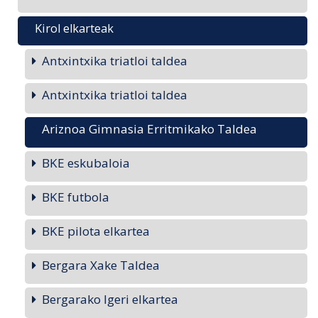
Kirol elkarteak
Antxintxika triatloi taldea
Antxintxika triatloi taldea
Ariznoa Gimnasia Erritmikako Taldea
BKE eskubaloia
BKE futbola
BKE pilota elkartea
Bergara Xake Taldea
Bergarako Igeri elkartea