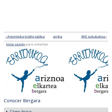
‹ Antxintxika triatloi taldea
arriba
BKE eskubaloia ›
Inicie sesión
para comentar
Conocer Bergara
Cómo llegar