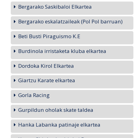
Bergarako Saskibaloi Elkartea
Bergarako eskalatzaileak (Pol Pol barruan)
Beti Busti Piraguismo K.E
Burdinola irristaketa kluba elkartea
Dordoka Kirol Elkartea
Giartzu Karate elkartea
Gorla Racing
Gurpildun oholak skate taldea
Hanka Labanka patinaje elkartea