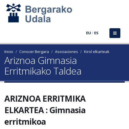
EU
/
ES
Inicio
Conocer Bergara
Asociaciones
Kirol elkarteak
Ariznoa Gimnasia
Erritmikako Taldea
ARIZNOA ERRITMIKA
ELKARTEA : Gimnasia
erritmikoa