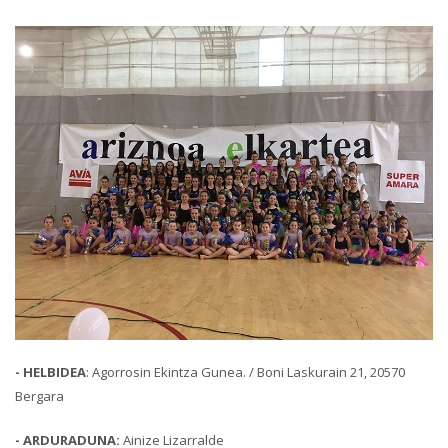
- HELBIDEA
: Agorrosin Ekintza Gunea. / Boni Laskurain 21, 20570
Bergara
- ARDURADUNA:
Ainize Lizarralde