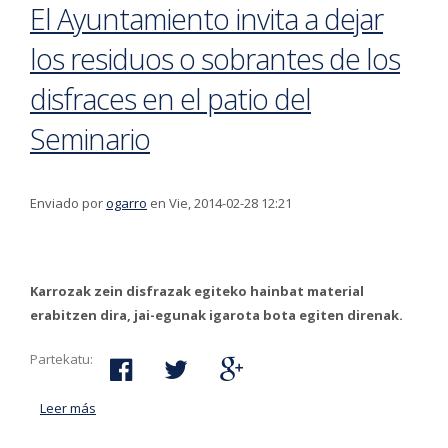
El Ayuntamiento invita a dejar
los residuos o sobrantes de los
disfraces en el patio del
Seminario
Enviado por
ogarro
en Vie, 2014-02-28 12:21
Karrozak zein disfrazak egiteko hainbat material
erabitzen dira, jai-egunak igarota bota egiten direnak.
Partekatu:
Leer más
acerca de El Ayuntamiento invita a dejar los residuos o
sobrantes de los disfraces en el patio del Seminario