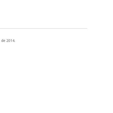
o de 2014.
un/una peón especialista de obras y creará una bolsa