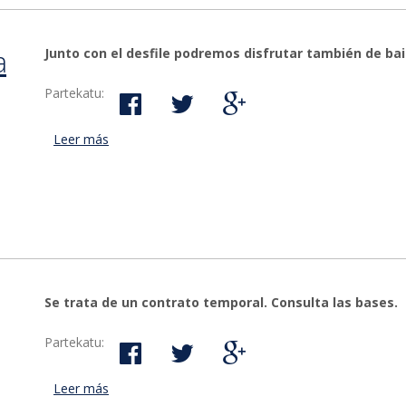
a
Junto con el desfile podremos disfrutar también de bai
Partekatu:
Leer más
acerca de Todo listo para la muestra de moda Ber
Se trata de un contrato temporal. Consulta las bases.
Partekatu:
Leer más
acerca de El Ayuntamiento de Bergara contratará 