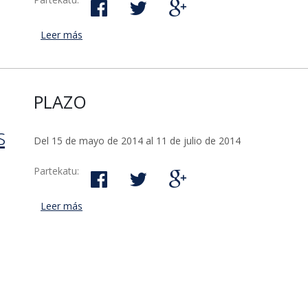
Leer más
acerca de Charla para padres y madres sobre cóm
PLAZO
s
Del 15 de mayo de 2014 al 11 de julio de 2014
Partekatu:
Leer más
acerca de Anuncio de cobranza de los recibos de
Urbana y Rústica