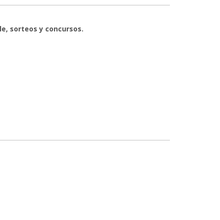
le, sorteos y concursos.
gara Bizi I Moda Erakustaldirako
un/a capataz de obras