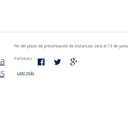
Fin del plazo de presentación de instancias será el 13 de juni
na
Partekatu:
as
Leer más
acerca de El Ayuntamiento de Bergara contratará 
de trabajo de albañiles oficiales de 1ª