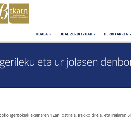
UDALA
UDAL ZERBITZUAK
HERRITARREN 
gerileku eta ur jolasen denbo
o igeritokiak ekainaren 12an, ostirala, irekiko direla, eta irailaren 6