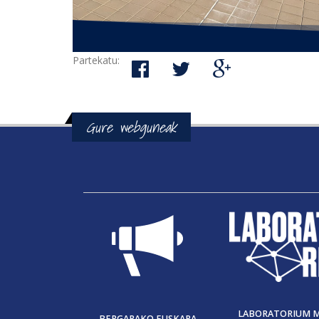
Partekatu:
Gure webguneak
LABORATORIUM 
BERGARAKO EUSKARA