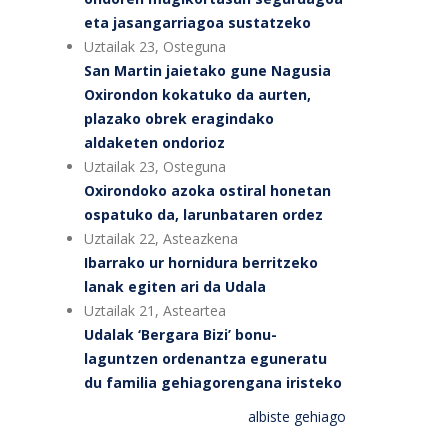
eta jasangarriagoa sustatzeko
Uztailak 23, Osteguna
San Martin jaietako gune Nagusia
Oxirondon kokatuko da aurten,
plazako obrek eragindako
aldaketen ondorioz
Uztailak 23, Osteguna
Oxirondoko azoka ostiral honetan
ospatuko da, larunbataren ordez
Uztailak 22, Asteazkena
Ibarrako ur hornidura berritzeko
lanak egiten ari da Udala
Uztailak 21, Asteartea
Udalak ‘Bergara Bizi’ bonu-
laguntzen ordenantza eguneratu
du familia gehiagorengana iristeko
albiste gehiago