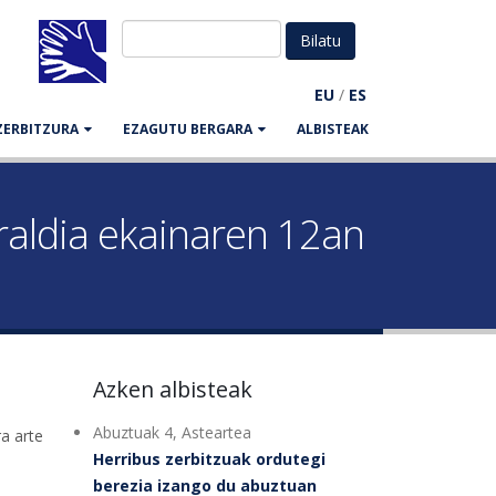
EU
/
ES
ZERBITZURA
EZAGUTU BERGARA
ALBISTEAK
raldia ekainaren 12an
Azken albisteak
Abuztuak 4, Asteartea
ra arte
Herribus zerbitzuak ordutegi
berezia izango du abuztuan