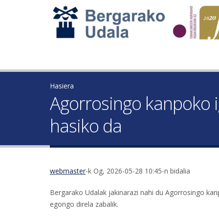
Hasiera
Agorrosingo kanpoko i
hasiko da
webmaster
-k Og, 2026-05-28 10:45-n bidalia
Bergarako Udalak jakinarazi nahi du Agorrosingo kanpok
egongo direla zabalik.