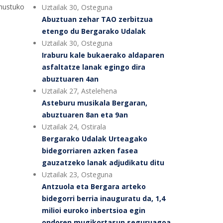
 hustuko
Uztailak 30, Osteguna
Abuztuan zehar TAO zerbitzua
etengo du Bergarako Udalak
Uztailak 30, Osteguna
Iraburu kale bukaerako aldaparen
asfaltatze lanak egingo dira
abuztuaren 4an
Uztailak 27, Astelehena
Asteburu musikala Bergaran,
abuztuaren 8an eta 9an
Uztailak 24, Ostirala
Bergarako Udalak Urteagako
bidegorriaren azken fasea
gauzatzeko lanak adjudikatu ditu
Uztailak 23, Osteguna
Antzuola eta Bergara arteko
bidegorri berria inauguratu da, 1,4
milioi euroko inbertsioa egin
ondoren mugikortasun seguruagoa