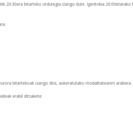
tik 20:30era bitarteko ordutegia izango dute. Igeritokia 20:00etarako
ra:
eurora bitartekoak izango dira, aukeratutako modalitatearen arabera.
deak erabil ditzakete: