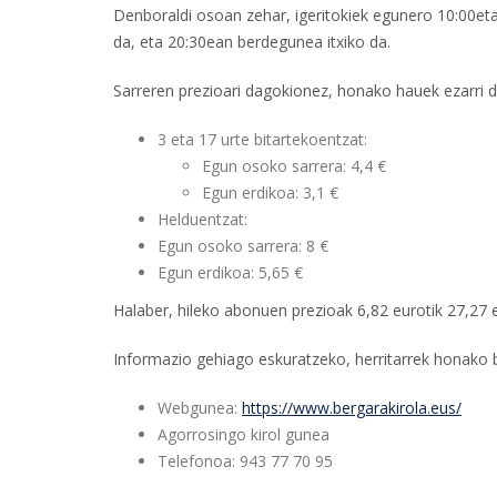
Denboraldi osoan zehar, igeritokiek egunero 10:00eta
da, eta 20:30ean berdegunea itxiko da.
Sarreren prezioari dagokionez, honako hauek ezarri di
3 eta 17 urte bitartekoentzat:
Egun osoko sarrera: 4,4 €
Egun erdikoa: 3,1 €
Helduentzat:
Egun osoko sarrera: 8 €
Egun erdikoa: 5,65 €
Halaber, hileko abonuen prezioak 6,82 eurotik 27,27 
Informazio gehiago eskuratzeko, herritarrek honako bi
Webgunea:
https://www.bergarakirola.eus/
Agorrosingo kirol gunea
Telefonoa: 943 77 70 95