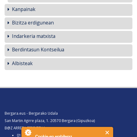
Kanpainak
Bizitza erdigunean
Indarkeria matxista
Berdintasun Kontseilua
Albisteak
Bergara.eus - Bergarako Udala
San Martin Agirre plaza, 1. 20570 Bergara (Gipuzkoa)
B@Z ARRETA ZERBITZUA:
010, Bergaratik deituz gero
Cookie-en erabileraz