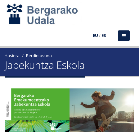
EU
/
ES
Hasiera
Berdintasuna
Jabekuntza Eskola