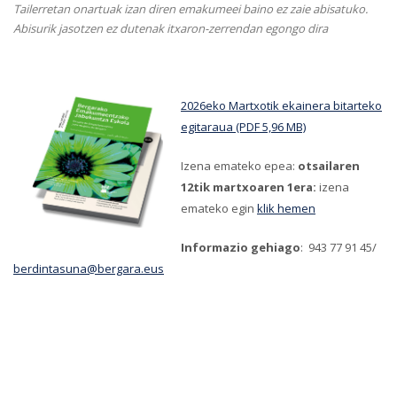
Tailerretan onartuak izan diren emakumeei baino ez zaie abisatuko.
Abisurik jasotzen ez dutenak itxaron-zerrendan egongo dira
2026eko Martxotik ekainera bitarteko
egitaraua (PDF 5,96 MB)
Izena emateko epea:
otsailaren
12tik martxoaren 1era:
izena
emateko egin
klik hemen
Informazio gehiago
: 943 77 91 45/
berdintasuna@bergara.eus