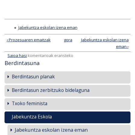
Jabekuntza eskolan izena eman
‹ Prozesuaren emaitzak
gora
Jabekuntza eskolan izena
eman ›
Saioa hasi
komentarioak eransteko
Berdintasuna
Berdintasun planak
Berdintasun zerbitzuko bidelaguna
Txoko feminista
Jabekuntza Eskola
Jabekuntza eskolan izena eman