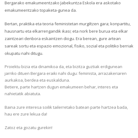
Bergarako emakumeentzako Jabekuntza Eskola era askotako
emakumeentzako topaketa-gunea da.
Bertan, praktika eta teoria feministetan murgiltzen gara; konpartitu,
hausnartu eta elkarrengandik ikasi; eta nork bere burua eta elkar
zaintzeari denbora eskaintzen diogu. Era berean, gure artean
sareak sortu eta espazio emozional, fisiko, sozial eta politiko berriak
okupatu nahi ditugu.
Proiektu bizia eta dinamikoa da, eta bizitza guztiak erdigunean
jarriko dituen Bergara eraiki nahi dugu: feminista, arrazakeriaren
aurkakoa, berdea eta euskalduna.
Betiere, parte hartzen dugun emakumeen behar, interes eta
nahietatik abiatuta.
Baina zure interesa soilik tailerretako batean parte hartzea bada,
hau ere zure lekua da!
Zatoz eta gozatu gurekin!