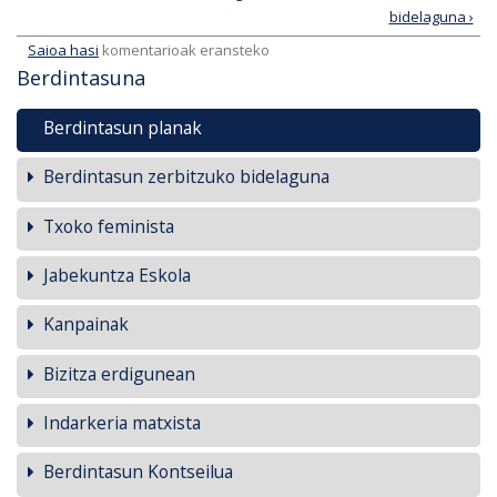
bidelaguna ›
Saioa hasi
komentarioak eransteko
Berdintasuna
Berdintasun planak
Berdintasun zerbitzuko bidelaguna
Txoko feminista
Jabekuntza Eskola
Kanpainak
Bizitza erdigunean
Indarkeria matxista
Berdintasun Kontseilua