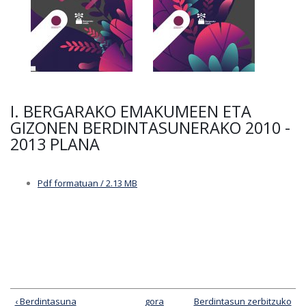
I. BERGARAKO EMAKUMEEN ETA
GIZONEN BERDINTASUNERAKO 2010 -
2013 PLANA
Pdf formatuan / 2.13 MB
‹ Berdintasuna
gora
Berdintasun zerbitzuko