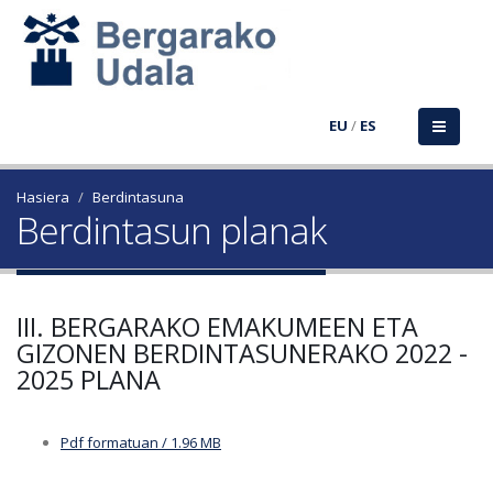
EU
/
ES
Hasiera
Berdintasuna
Berdintasun planak
III. BERGARAKO EMAKUMEEN ETA
GIZONEN BERDINTASUNERAKO 2022 -
2025 PLANA
Pdf formatuan / 1.96 MB