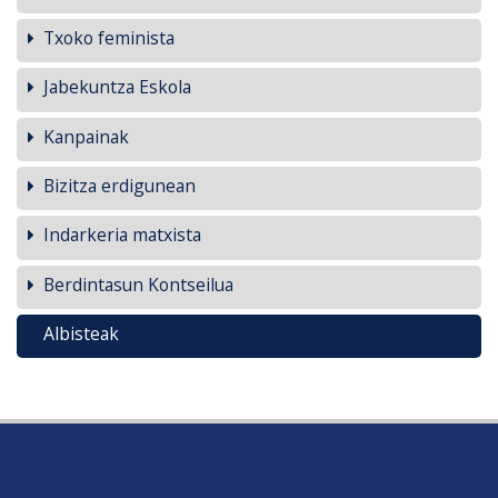
Txoko feminista
Jabekuntza Eskola
Kanpainak
Bizitza erdigunean
Indarkeria matxista
Berdintasun Kontseilua
Albisteak