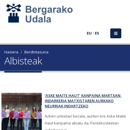
EU
/
ES
Hasiera
Berdintasuna
Albisteak
‘ASKE MAITE HAUT’ KANPAINA MARTXAN,
INDARKERIA MATXISTAREN AURKAKO
NEURRIAK INDARTZEKO
Azken urteetan bezala, aurten ere Aske Maite
Haut kanpaina abiatu da, Pentekosteetan