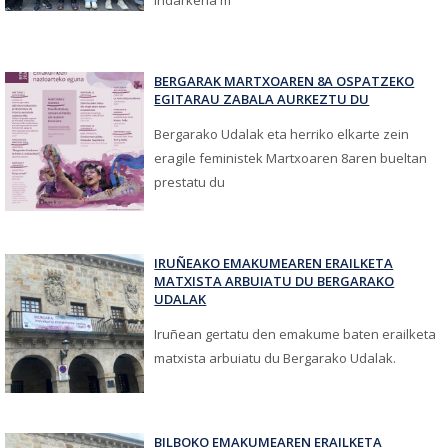
indarkeria m
BERGARAK MARTXOAREN 8A OSPATZEKO
EGITARAU ZABALA AURKEZTU DU
Bergarako Udalak eta herriko elkarte zein
eragile feministek Martxoaren 8aren bueltan
prestatu du
IRUÑEAKO EMAKUMEAREN ERAILKETA
MATXISTA ARBUIATU DU BERGARAKO
UDALAK
Iruñean gertatu den emakume baten erailketa
matxista arbuiatu du Bergarako Udalak.
BILBOKO EMAKUMEAREN ERAILKETA