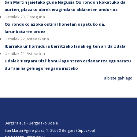
San Martin jaietako gune Nagusia Oxirondon kokatuko da
aurten, plazako obrek eragindako aldaketen ondorioz
Uztailak 23, Osteguna
Oxirondoko azoka ostiral honetan ospatuko da,
larunbataren ordez
Uztailak 22, Asteazkena
Ibarrako ur hornidura berritzeko lanak egiten ari da Udala
Uztailak 21, Asteartea
Udalak ‘Bergara Bizi’ bonu-laguntzen ordenantza eguneratu
du familia gehiagorengana iristeko
albiste gehiago
Bergara.eus - Bergarako Udala
San Martin Agirre plaza, 1. 20570 Bergara (Gipuzkoa)