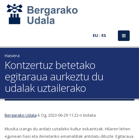
EU
/
ES
Hasiera
Kontzertuz betetako
egitaraua aurkeztu du
udalak uztailerako
Bergarako Udala
-k Og, 2023-06-29 11:22-n bidalia
Musika izango du ardatz uztaileko kultur eskaintzak. Hilaren lehen
egunean hasi eta denetariko emanaldiak antolatu dituzte. Egitaraua