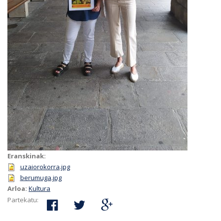
Eranskinak:
uzaiorokorra.jpg
berumuga.jpg
Arloa:
Kultura
Partekatu: