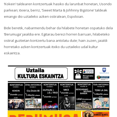
‘Kokein’ taldearen kontzertuak hasiko du larunbat honetan, Usondo
parkean; itxiera, berriz, ‘Sweet Marta & Johhnny Bigstone’ taldeak
emango dio uztaileko azken ostiralean, Espoloian.
Bide beretik, nabarmendu behar da hilabete honetan ospatuko dela
‘Berumuga’ jaialdia ere. Egitarau berezi horren barruan, hilabeteko
ostiral guztietan kontzertu bana antolatu dute; hain zuzen, jaialdi
horretako azken kontzertuak itxiko du uztaileko udal kultur
eskaintza.