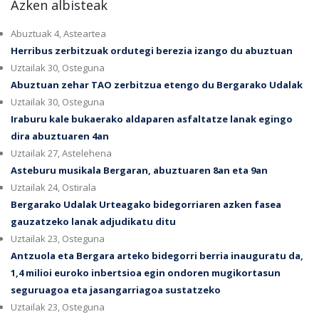
Azken albisteak
Abuztuak 4, Asteartea
Herribus zerbitzuak ordutegi berezia izango du abuztuan
Uztailak 30, Osteguna
Abuztuan zehar TAO zerbitzua etengo du Bergarako Udalak
Uztailak 30, Osteguna
Iraburu kale bukaerako aldaparen asfaltatze lanak egingo
dira abuztuaren 4an
Uztailak 27, Astelehena
Asteburu musikala Bergaran, abuztuaren 8an eta 9an
Uztailak 24, Ostirala
Bergarako Udalak Urteagako bidegorriaren azken fasea
gauzatzeko lanak adjudikatu ditu
Uztailak 23, Osteguna
Antzuola eta Bergara arteko bidegorri berria inauguratu da,
1,4 milioi euroko inbertsioa egin ondoren mugikortasun
seguruagoa eta jasangarriagoa sustatzeko
Uztailak 23, Osteguna