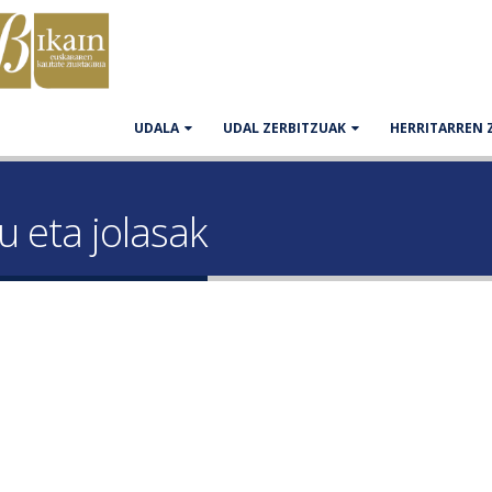
UDALA
UDAL ZERBITZUAK
HERRITARREN 
u eta jolasak