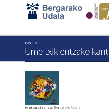
Hasiera
Ume txikientzako kant
Argitaratzailea:
Bergarako Udala