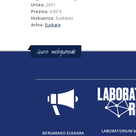
Urtea:
2001
Prezioa:
6.00 €
Hizkuntza:
Euskaraz
Arloa:
Euskara
Gure webguneak
LABORATORIUM 
BERGARAKO EUSKARA