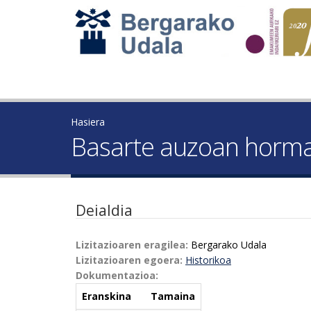
Hasiera
Basarte auzoan horma
Deialdia
Lizitazioaren eragilea:
Bergarako Udala
Lizitazioaren egoera:
Historikoa
Dokumentazioa:
Eranskina
Tamaina