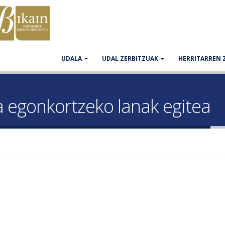
UDALA
UDAL ZERBITZUAK
HERRITARREN 
 egonkortzeko lanak egitea