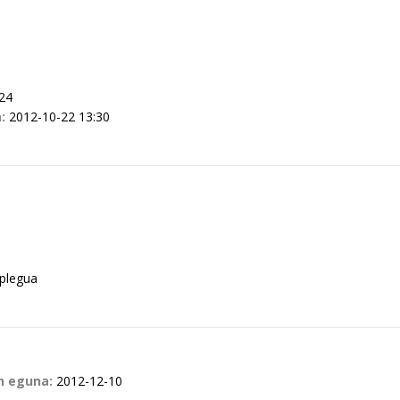
24
a:
2012-10-22 13:30
 plegua
en eguna:
2012-12-10