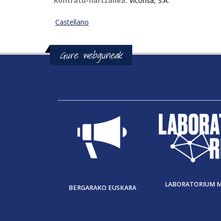
Kontratu-hartzailea:
Viconsa, S.A.
Castellano
Gure webguneak
LABORATORIUM 
BERGARAKO EUSKARA