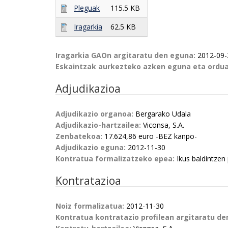
Pleguak
115.5 KB
Iragarkia
62.5 KB
Iragarkia GAOn argitaratu den eguna:
2012-09-
Eskaintzak aurkezteko azken eguna eta ordu
Adjudikazioa
Adjudikazio organoa:
Bergarako Udala
Adjudikazio-hartzailea:
Viconsa, S.A.
Zenbatekoa:
17.624,86 euro -BEZ kanpo-
Adjudikazio eguna:
2012-11-30
Kontratua formalizatzeko epea:
Ikus baldintzen
Kontratazioa
Noiz formalizatua:
2012-11-30
Kontratua kontratazio profilean argitaratu d