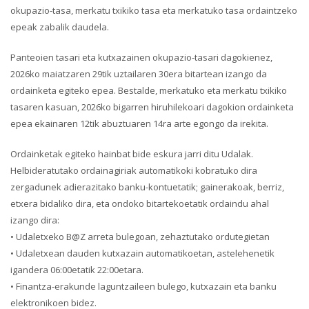
okupazio-tasa, merkatu txikiko tasa eta merkatuko tasa ordaintzeko
epeak zabalik daudela.
Panteoien tasari eta kutxazainen okupazio-tasari dagokienez,
2026ko maiatzaren 29tik uztailaren 30era bitartean izango da
ordainketa egiteko epea. Bestalde, merkatuko eta merkatu txikiko
tasaren kasuan, 2026ko bigarren hiruhilekoari dagokion ordainketa
epea ekainaren 12tik abuztuaren 14ra arte egongo da irekita.
Ordainketak egiteko hainbat bide eskura jarri ditu Udalak.
Helbideratutako ordainagiriak automatikoki kobratuko dira
zergadunek adierazitako banku-kontuetatik; gainerakoak, berriz,
etxera bidaliko dira, eta ondoko bitartekoetatik ordaindu ahal
izango dira:
• Udaletxeko B@Z arreta bulegoan, zehaztutako ordutegietan
• Udaletxean dauden kutxazain automatikoetan, astelehenetik
igandera 06:00etatik 22:00etara.
• Finantza-erakunde laguntzaileen bulego, kutxazain eta banku
elektronikoen bidez.