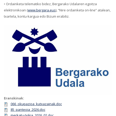
• Ordainketa telematiko bidez, Bergarako Udalaren egoitza
elektronikoan (
www.bergara.eus
), “Nire ordainketa on-line” atalean,
txartela, kontu-kargua edo Bizum erabiliz.
Eranskinak:
066_okupazioa_kutxazainak.doc
85_panteoia_2026.doc
merkatu-txikia_2026_02.doc