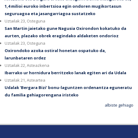
1,4 milioi euroko inbertsioa egin ondoren mugikortasun
seguruagoa eta jasangarriagoa sustatzeko
Uztailak 23, Osteguna
San Martin jaietako gune Nagusia Oxirondon kokatuko da
aurten, plazako obrek eragindako aldaketen ondorioz
Uztailak 23, Osteguna
Oxirondoko azoka ostiral honetan ospatuko da,
larunbataren ordez
Uztailak 22, Asteazkena
Ibarrako ur hornidura berritzeko lanak egiten ari da Udala
Uztailak 21, Asteartea
Udalak ‘Bergara Bizi’ bonu-laguntzen ordenantza eguneratu
du familia gehiagorengana iristeko
albiste gehiago