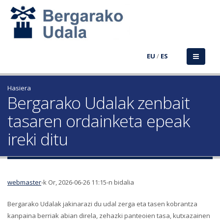
EU
/
ES
Hasiera
Bergarako Udalak zenbait
tasaren ordainketa epeak
ireki ditu
webmaster
-k Or, 2026-06-26 11:15-n bidalia
Bergarako Udalak jakinarazi du udal zerga eta tasen kobrantza
kanpaina berriak abian direla, zehazki panteoien tasa, kutxazainen