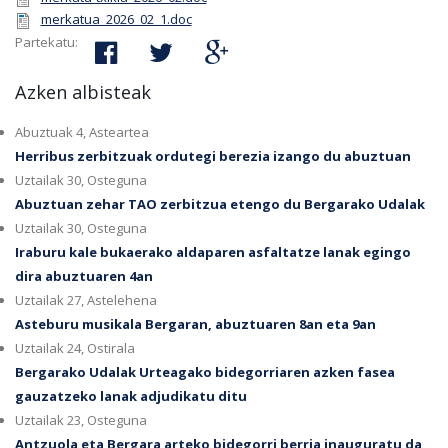
merkatua_2026_02_1.doc
Partekatu:
Azken albisteak
Abuztuak 4, Asteartea
Herribus zerbitzuak ordutegi berezia izango du abuztuan
Uztailak 30, Osteguna
Abuztuan zehar TAO zerbitzua etengo du Bergarako Udalak
Uztailak 30, Osteguna
Iraburu kale bukaerako aldaparen asfaltatze lanak egingo
dira abuztuaren 4an
Uztailak 27, Astelehena
Asteburu musikala Bergaran, abuztuaren 8an eta 9an
Uztailak 24, Ostirala
Bergarako Udalak Urteagako bidegorriaren azken fasea
gauzatzeko lanak adjudikatu ditu
Uztailak 23, Osteguna
Antzuola eta Bergara arteko bidegorri berria inauguratu da,