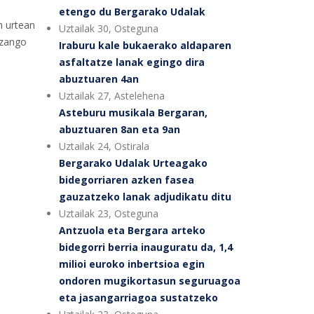
etengo du Bergarako Udalak
n urtean
Uztailak 30, Osteguna
izango
Iraburu kale bukaerako aldaparen
asfaltatze lanak egingo dira
abuztuaren 4an
Uztailak 27, Astelehena
Asteburu musikala Bergaran,
abuztuaren 8an eta 9an
Uztailak 24, Ostirala
Bergarako Udalak Urteagako
bidegorriaren azken fasea
gauzatzeko lanak adjudikatu ditu
Uztailak 23, Osteguna
Antzuola eta Bergara arteko
bidegorri berria inauguratu da, 1,4
milioi euroko inbertsioa egin
ondoren mugikortasun seguruagoa
eta jasangarriagoa sustatzeko