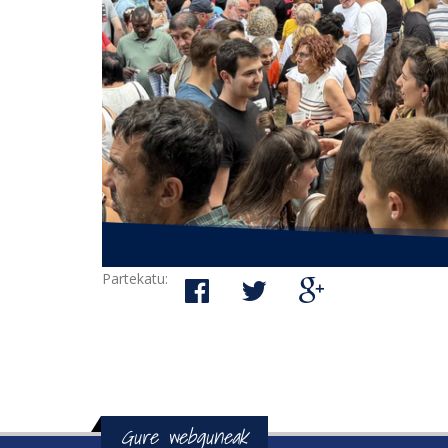
Partekatu:
Gure webguneak