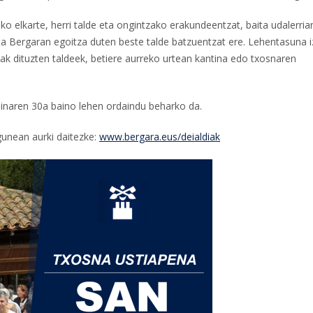
o elkarte, herri talde eta ongintzako erakundeentzat, baita udalerria
eta Bergaran egoitza duten beste talde batzuentzat ere. Lehentasuna 
oak dituzten taldeek, betiere aurreko urtean kantina edo txosnaren
ainaren 30a baino lehen ordaindu beharko da.
unean aurki daitezke:
www.bergara.eus/deialdiak