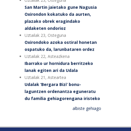
Uztailak 23, Osteguna
San Martin jaietako gune Nagusia
Oxirondon kokatuko da aurten,
plazako obrek eragindako
aldaketen ondorioz
Uztailak 23, Osteguna
Oxirondoko azoka ostiral honetan
ospatuko da, larunbataren ordez
Uztailak 22, Asteazkena
Ibarrako ur hornidura berritzeko
lanak egiten ari da Udala
Uztailak 21, Asteartea
Udalak ‘Bergara Bizi’ bonu-
laguntzen ordenantza eguneratu
du familia gehiagorengana iristeko
albiste gehiago