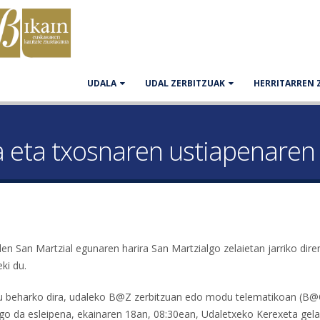
UDALA
UDAL ZERBITZUAK
HERRITARREN 
 eta txosnaren ustiapenaren d
 San Martzial egunaren harira San Martzialgo zelaietan jarriko dire
ki du.
ztu beharko dira, udaleko B@Z zerbitzuan edo modu telematikoan (B
ingo da esleipena, ekainaren 18an, 08:30ean, Udaletxeko Kerexeta gela