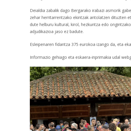
Deialdia zabalik dago Bergarako irabazi asmorik gabek
zehar herritarrentzako ekintzak antolatzen dituzten 
dute helburu kultural, kirol, hezkuntza edo ongintzak
adjudikazioa jaso ez badute.
Esleipenaren fidantza 375 eurokoa izango da, eta ek
Informazio gehiago eta eskaera-inprimakia udal webg