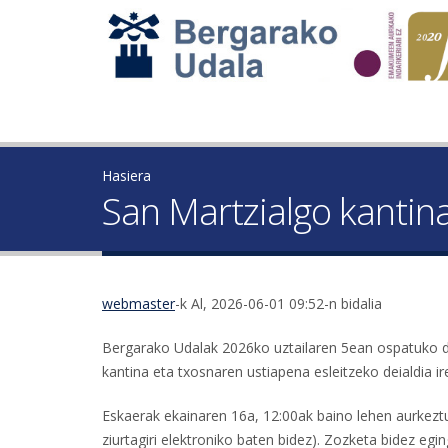
Hasiera
San Martzialgo kantina
webmaster
-k Al, 2026-06-01 09:52-n bidalia
Bergarako Udalak 2026ko uztailaren 5ean ospatuko den
kantina eta txosnaren ustiapena esleitzeko deialdia ire
Eskaerak ekainaren 16a, 12:00ak baino lehen aurke
ziurtagiri elektroniko baten bidez). Zozketa bidez eg