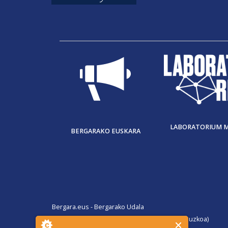
LABORATORIUM 
BERGARAKO EUSKARA
Bergara.eus - Bergarako Udala
San Martin Agirre plaza, 1. 20570 Bergara (Gipuzkoa)