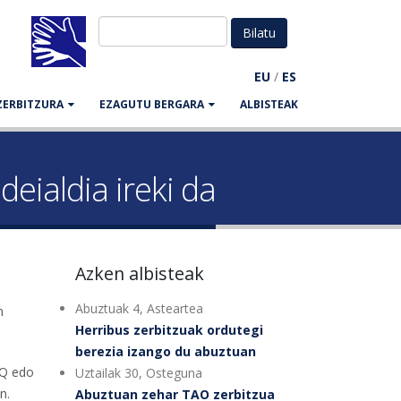
EU
/
ES
ZERBITZURA
EZAGUTU BERGARA
ALBISTEAK
eialdia ireki da
Azken albisteak
Abuztuak 4, Asteartea
n
Herribus zerbitzuak ordutegi
berezia izango du abuztuan
@Q edo
Uztailak 30, Osteguna
n.
Abuztuan zehar TAO zerbitzua