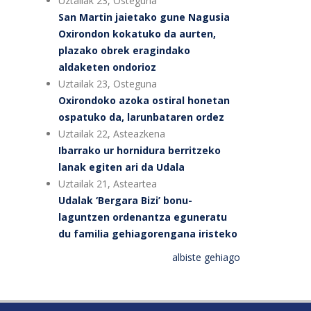
Uztailak 23, Osteguna
San Martin jaietako gune Nagusia
Oxirondon kokatuko da aurten,
plazako obrek eragindako
aldaketen ondorioz
Uztailak 23, Osteguna
Oxirondoko azoka ostiral honetan
ospatuko da, larunbataren ordez
Uztailak 22, Asteazkena
Ibarrako ur hornidura berritzeko
lanak egiten ari da Udala
Uztailak 21, Asteartea
Udalak ‘Bergara Bizi’ bonu-
laguntzen ordenantza eguneratu
du familia gehiagorengana iristeko
albiste gehiago