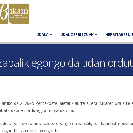
UDALA
UDAL ZERBITZUAK
HERRITARREN 
zabalik egongo da udan ordut
arriko da 2026ko Pentekoste jaietatik aurrera, eta irailaren 6ra arte
 zabalik dauden ordutegira mugatuko da.
ralera goizez eta arratsaldez egongo da zabalik, eta larunbat goizeta
eta igandeetan itxita egongo da.