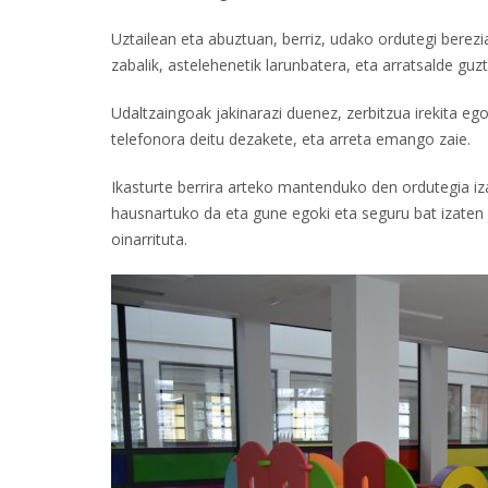
Uztailean eta abuztuan, berriz, udako ordutegi berezi
zabalik, astelehenetik larunbatera, eta arratsalde guz
Udaltzaingoak jakinarazi duenez, zerbitzua irekita ego
telefonora deitu dezakete, eta arreta emango zaie.
Ikasturte berrira arteko mantenduko den ordutegia i
hausnartuko da eta gune egoki eta seguru bat izaten j
oinarrituta.