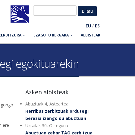
EU
/
ES
ZERBITZURA
EZAGUTU BERGARA
ALBISTEAK
egi egokituarekin
Azken albisteak
Abuztuak 4, Asteartea
 egongo
Herribus zerbitzuak ordutegi
berezia izango du abuztuan
n ere
Uztailak 30, Osteguna
Abuztuan zehar TAO zerbitzua