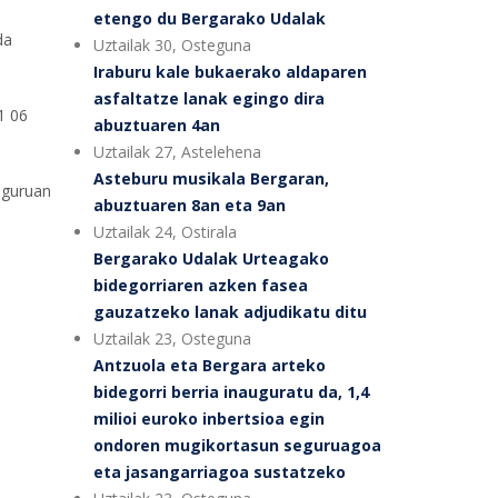
etengo du Bergarako Udalak
da
Uztailak 30, Osteguna
Iraburu kale bukaerako aldaparen
asfaltatze lanak egingo dira
1 06
abuztuaren 4an
Uztailak 27, Astelehena
Asteburu musikala Bergaran,
nguruan
abuztuaren 8an eta 9an
Uztailak 24, Ostirala
Bergarako Udalak Urteagako
bidegorriaren azken fasea
gauzatzeko lanak adjudikatu ditu
Uztailak 23, Osteguna
Antzuola eta Bergara arteko
bidegorri berria inauguratu da, 1,4
milioi euroko inbertsioa egin
ondoren mugikortasun seguruagoa
eta jasangarriagoa sustatzeko