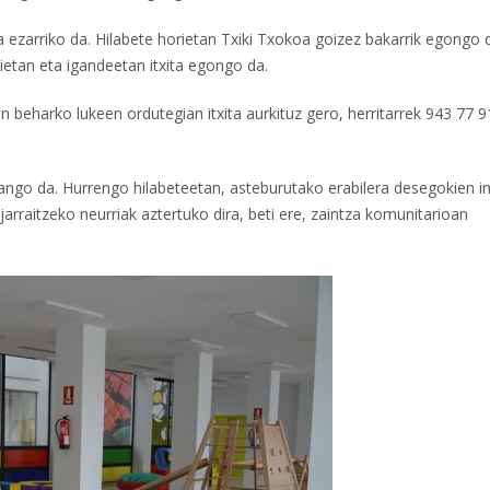
a ezarriko da. Hilabete horietan Txiki Txokoa goizez bakarrik egongo 
tietan eta igandeetan itxita egongo da.
n beharko lukeen ordutegian itxita aurkituz gero, herritarrek 943 77 9
zango da. Hurrengo hilabeteetan, asteburutako erabilera desegokien i
arraitzeko neurriak aztertuko dira, beti ere, zaintza komunitarioan