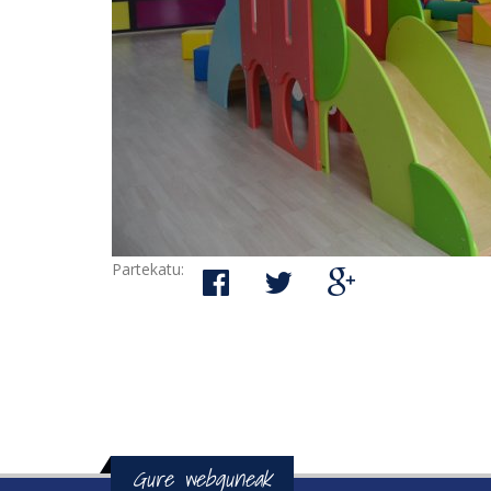
Partekatu:
Gure webguneak