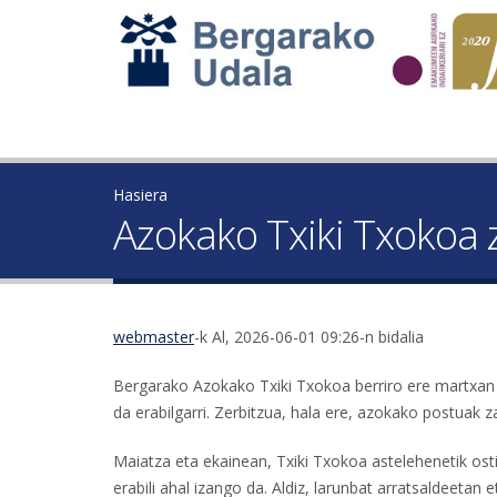
Hasiera
Azokako Txiki Txokoa 
webmaster
-k Al, 2026-06-01 09:26-n bidalia
Bergarako Azokako Txiki Txokoa berriro ere martxan j
da erabilgarri. Zerbitzua, hala ere, azokako postuak
Maiatza eta ekainean, Txiki Txokoa astelehenetik osti
erabili ahal izango da. Aldiz, larunbat arratsaldeetan 