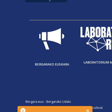
LABORATORIUM 
BERGARAKO EUSKARA
Bergara.eus - Bergarako Udala
San Martin Agirre plaza, 1. 20570 Bergara (Gipuzkoa)