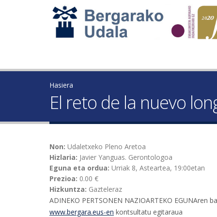
Hasiera
El reto de la nuevo lo
Non:
Udaletxeko Pleno Aretoa
Hizlaria:
Javier Yanguas. Gerontologoa
Eguna eta ordua:
Urriak 8, Asteartea, 19:00etan
Prezioa:
0.00 €
Hizkuntza:
Gazteleraz
ADINEKO PERTSONEN NAZIOARTEKO EGUNAren barnea
www.bergara.eus-en
kontsultatu egitaraua