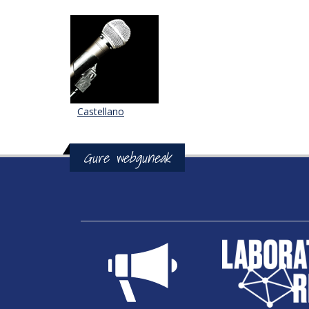
Castellano
Gure webguneak