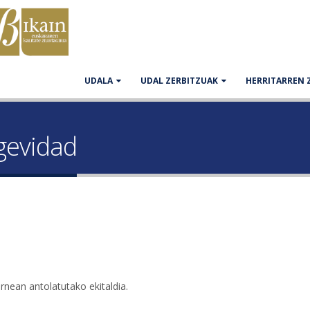
UDALA
UDAL ZERBITZUAK
HERRITARREN 
ngevidad
n antolatutako ekitaldia.