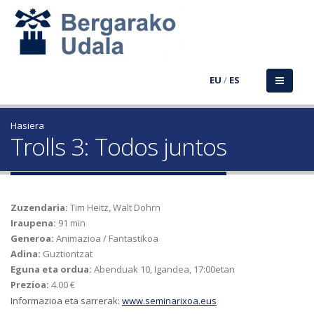
EU
/
ES
Hasiera
Trolls 3: Todos juntos
Zuzendaria:
Tim Heitz, Walt Dohrn
Iraupena:
91 min
Generoa:
Animazioa / Fantastikoa
Adina:
Guztiontzat
Eguna eta ordua:
Abenduak 10, Igandea, 17:00etan
Prezioa:
4.00 €
Informazioa eta sarrerak:
www.seminarixoa.eus