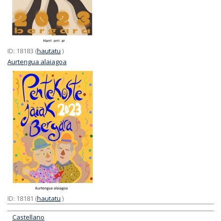
ID: 18183 (
hautatu
)
Aurtengua alaiagoa
ID: 18181 (
hautatu
)
Castellano