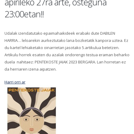
apirileko 27ra arte, osteguna
23:00etan!!
Udalak izendatutako epaimahaikideek erabaki dute DABILEN
HARRIA… leloarekin aurkeztutako lana bozketatik kanpora uztea. Ez
du kartel lehiaketako oinarrietan jasotako 5.artikulua betetzen.
Artikulu horrek esaten du azalak ondorengo testua eraman beharko
duela nahitaez: PENTEKOSTE JAIAK 2023 BERGARA. Lan horretan ez
da herriaren izena aipatzen.
Harri orri ar