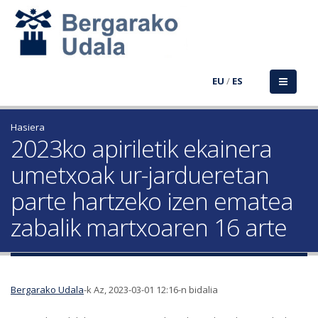
EU
/
ES
Hasiera
2023ko apiriletik ekainera
umetxoak ur-jardueretan
parte hartzeko izen ematea
zabalik martxoaren 16 arte
Bergarako Udala
-k Az, 2023-03-01 12:16-n bidalia