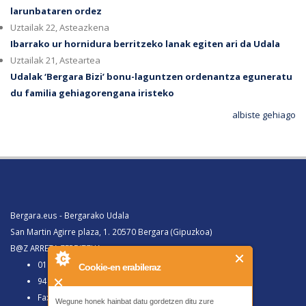
larunbataren ordez
Uztailak 22, Asteazkena
Ibarrako ur hornidura berritzeko lanak egiten ari da Udala
Uztailak 21, Asteartea
Udalak ‘Bergara Bizi’ bonu-laguntzen ordenantza eguneratu
du familia gehiagorengana iristeko
albiste gehiago
Bergara.eus - Bergarako Udala
San Martin Agirre plaza, 1. 20570 Bergara (Gipuzkoa)
B@Z ARRETA ZERBITZUA:
010, Bergaratik deituz gero
Cookie-en erabileraz
943 77 91 00, Bergaraz kanpotik deituz gero
Faxa 943 77 91 63
Wegune honek hainbat datu gordetzen ditu zure