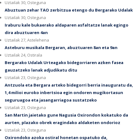
Uztailak 30, Osteguna
Abuztuan zehar TAO zerbitzua etengo du Bergarako Udalak
Uztailak 30, Osteguna
Iraburu kale bukaerako aldaparen asfaltatze lanak egingo
dira abuztuaren 4an
Uztailak 27, Astelehena
Asteburu musikala Bergaran, abuztuaren 8an eta 9an
Uztailak 24, Ostirala
Bergarako Udalak Urteagako bidegorriaren azken fasea
gauzatzeko lanak adjudikatu ditu
Uztailak 23, Osteguna
Antzuola eta Bergara arteko bidegorri berria inauguratu da,
1,4 milioi euroko inbertsioa egin ondoren mugikortasun
seguruagoa eta jasangarriagoa sustatzeko
Uztailak 23, Osteguna
San Martin jaietako gune Nagusia Oxirondon kokatuko da
aurten, plazako obrek eragindako aldaketen ondorioz
Uztailak 23, Osteguna
Oxirondoko azoka ostiral honetan ospatuko da,