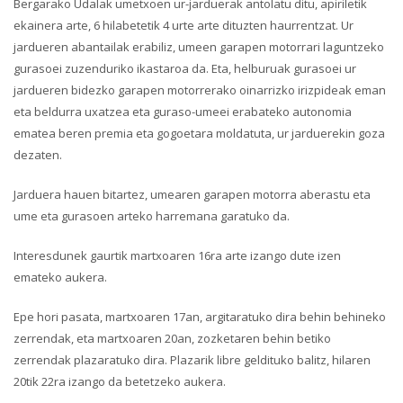
Bergarako Udalak umetxoen ur-jarduerak antolatu ditu, apiriletik
ekainera arte, 6 hilabetetik 4 urte arte dituzten haurrentzat. Ur
jardueren abantailak erabiliz, umeen garapen motorrari laguntzeko
gurasoei zuzenduriko ikastaroa da. Eta, helburuak gurasoei ur
jardueren bidezko garapen motorrerako oinarrizko irizpideak eman
eta beldurra uxatzea eta guraso-umeei erabateko autonomia
ematea beren premia eta gogoetara moldatuta, ur jarduerekin goza
dezaten.
Jarduera hauen bitartez, umearen garapen motorra aberastu eta
ume eta gurasoen arteko harremana garatuko da.
Interesdunek gaurtik martxoaren 16ra arte izango dute izen
emateko aukera.
Epe hori pasata, martxoaren 17an, argitaratuko dira behin behineko
zerrendak, eta martxoaren 20an, zozketaren behin betiko
zerrendak plazaratuko dira. Plazarik libre geldituko balitz, hilaren
20tik 22ra izango da betetzeko aukera.