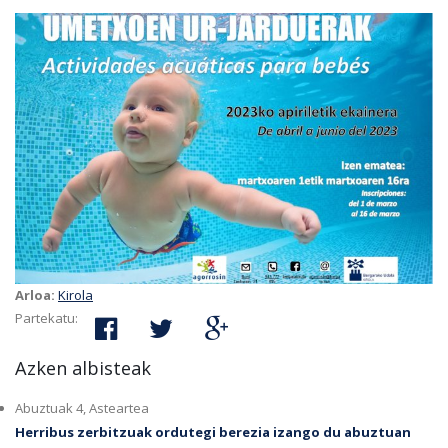
Arloa:
Kirola
Partekatu:
Azken albisteak
Abuztuak 4, Asteartea
Herribus zerbitzuak ordutegi berezia izango du abuztuan