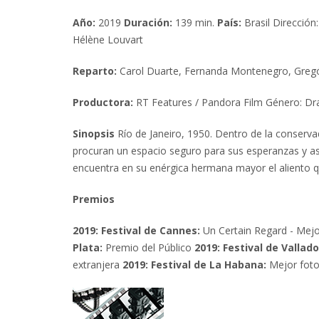
Año:
2019
Duración:
139 min.
País:
Brasil Dirección
Hélène Louvart
Reparto:
Carol Duarte, Fernanda Montenegro, Gregório
Productora:
RT Features / Pandora Film Género: Dr
Sinopsis
Río de Janeiro, 1950. Dentro de la conserva
procuran un espacio seguro para sus esperanzas y as
encuentra en su enérgica hermana mayor el aliento qu
Premios
2019:
Festival de Cannes:
Un Certain Regard - Mejo
Plata:
Premio del Público
2019: Festival de Vallado
extranjera
2019: Festival de La Habana:
Mejor fotog