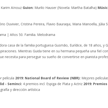
: Karim Aïnouz
Guion:
Murilo Hauser (Novela: Martha Batalha)
Músic
 Duvivier, Cristina Pereira, Flavio Bauraqui, Maria Manoella, Júlia S
ama | Años 50. Familia. Melodrama
dora casa de la familia portuguesa Gusmão, Eurídice, de 18 años, y 
piraciones. Mientras Guida tiene en su hermana pequeña una fiel con
e necesita para perseguir su sueño de convertirse en pianista profes
r película
2019: National Board of Review (NBR):
Mejores película
lid - Seminci:
4 premios incl. Espiga de Plata y Actriz
2019: Premios
rafía y dirección artística