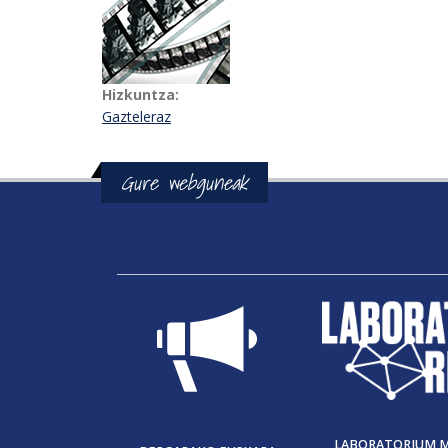
Hizkuntza:
Gazteleraz
Gure webguneak
LABORATORIUM 