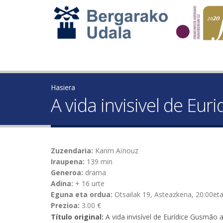
Hasiera
A vida invisivel de Eu
Zuzendaria:
Karim Aïnouz
Iraupena:
139 min
Generoa:
drama
Adina:
+ 16 urte
Eguna eta ordua:
Otsailak 19, Asteazkena, 20:00et
Prezioa:
3.00 €
Título original:
A vida invisível de Eurídice Gusmão 