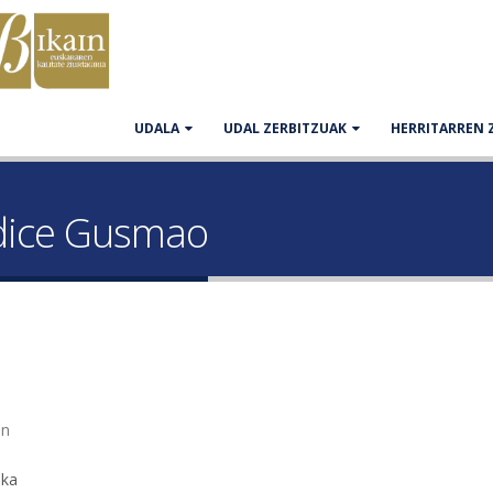
UDALA
UDAL ZERBITZUAK
HERRITARREN 
ridice Gusmao
an
aka