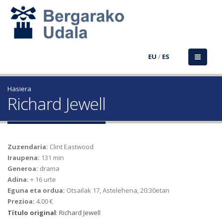
EU
/
ES
Hasiera
Richard Jewell
Zuzendaria:
Clint Eastwood
Iraupena:
131 min
Generoa:
drama
Adina:
+ 16 urte
Eguna eta ordua:
Otsailak 17, Astelehena, 20:30etan
Prezioa:
4.00 €
Título original
: Richard Jewell