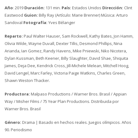
Año
: 2019
Duración:
131 min.
País:
Estados Unidos
Dirección:
Clint
Eastwood
Guion:
Billy Ray (Artículo: Marie Brenner) Música: Arturo
Sandoval
Fotografía:
Yves Bélanger
Reparto:
Paul Walter Hauser, Sam Rockwell, Kathy Bates, Jon Hamm,
Olivia Wilde, Wayne Duvall, Dexter Tillis, Desmond Phillips, Nina
Arianda, Ian Gomez, Randy Havens, Mike Pniewski, Niko Nicotera,
Dylan Kussman, Beth Keener, Billy Slaughter, David Shae, Shiquita
James, Deja Dee, Kendrick Cross, Jill-Michele Melean, Mitchell Hoog,
David Lengel, Marc Farley, Victoria Paige Watkins, Charles Green,
Shawn Weston Thacker.
Productora:
Malpaso Productions / Warner Bros. Brasil / Appian
Way / Misher Films / 75 Year Plan Productions. Distribuida por
Warner Bros. Brasil
Género:
Drama | Basado en hechos reales. Juegos olímpicos. Años
90. Periodismo