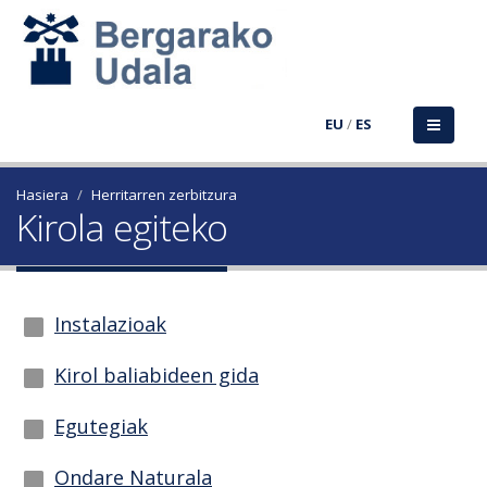
EU
/
ES
Hasiera
Herritarren zerbitzura
Kirola egiteko
Instalazioak
Kirol baliabideen gida
Egutegiak
Ondare Naturala