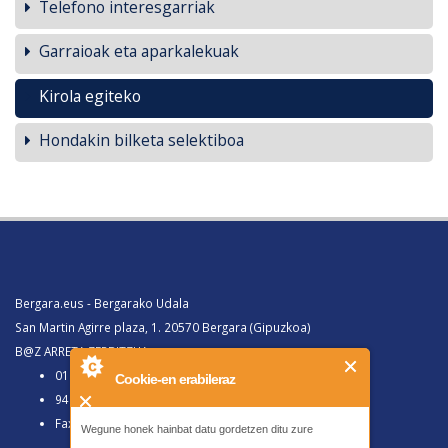
Telefono interesgarriak
Garraioak eta aparkalekuak
Kirola egiteko
Hondakin bilketa selektiboa
Bergara.eus - Bergarako Udala
San Martin Agirre plaza, 1. 20570 Bergara (Gipuzkoa)
B@Z ARRETA ZERBITZUA:
010, Bergaratik deituz gero
Cookie-en erabileraz
943 77 91 00, Bergaraz kanpotik deituz gero
Faxa 943 77 91 63
Wegune honek hainbat datu gordetzen ditu zure