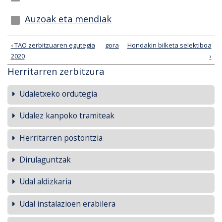
Auzoak eta mendiak
‹ TAO zerbitzuaren egutegia
gora
Hondakin bilketa selektiboa
2020
›
Herritarren zerbitzura
Udaletxeko ordutegia
Udalez kanpoko tramiteak
Herritarren postontzia
Dirulaguntzak
Udal aldizkaria
Udal instalazioen erabilera