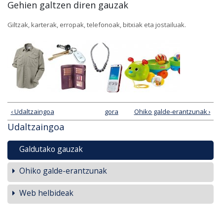
Gehien galtzen diren gauzak
Giltzak, karterak, erropak, telefonoak, bitxiak eta jostailuak.
‹ Udaltzaingoa
gora
Ohiko galde-erantzunak ›
Udaltzaingoa
Galdutako gauzak
Ohiko galde-erantzunak
Web helbideak