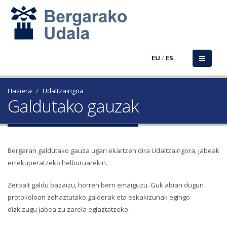
EU
/
ES
Hasiera
Udaltzaingoa
Galdutako gauzak
Bergaran galdutako gauza ugari ekartzen dira Udaltzaingora, jabeak
errekuperatzeko helburuarekin.
Zerbait galdu bazaizu, horren berri emaiguzu. Guk abian dugun
protokoloan zehaztutako galderak eta eskakizunak egingo
dizkizugu jabea zu zarela egiaztatzeko.