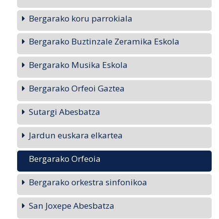
Bergarako koru parrokiala
Bergarako Buztinzale Zeramika Eskola
Bergarako Musika Eskola
Bergarako Orfeoi Gaztea
Sutargi Abesbatza
Jardun euskara elkartea
Bergarako Orfeoia
Bergarako orkestra sinfonikoa
San Joxepe Abesbatza