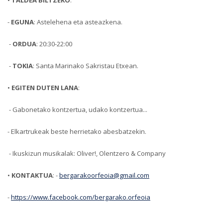
•
TALDEA BILTZEKO
:
-
EGUNA
: Astelehena eta asteazkena.
-
ORDUA
: 20:30-22:00
-
TOKIA
: Santa Marinako Sakristau Etxean.
•
EGITEN DUTEN LANA
:
- Gabonetako kontzertua, udako kontzertua...
- Elkartrukeak beste herrietako abesbatzekin.
- Ikuskizun musikalak: Oliver!, Olentzero & Company
•
KONTAKTUA
: -
bergarakoorfeoia@gmail.com
-
https://www.facebook.com/bergarako.orfeoia