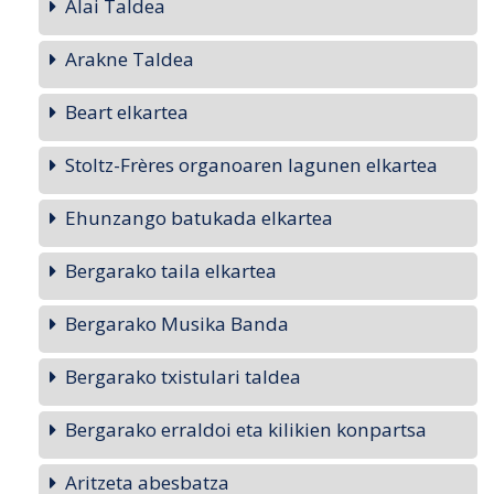
Alai Taldea
Arakne Taldea
Beart elkartea
Stoltz-Frères organoaren lagunen elkartea
Ehunzango batukada elkartea
Bergarako taila elkartea
Bergarako Musika Banda
Bergarako txistulari taldea
Bergarako erraldoi eta kilikien konpartsa
Aritzeta abesbatza