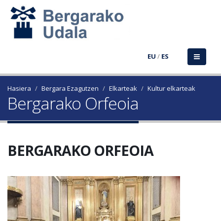
EU
/
ES
Hasiera
Bergara Ezagutzen
Elkarteak
Kultur elkarteak
Bergarako Orfeoia
BERGARAKO ORFEOIA