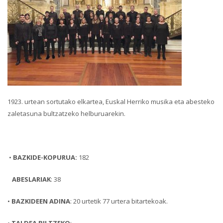
1923. urtean sortutako elkartea, Euskal Herriko musika eta abesteko
zaletasuna bultzatzeko helburuarekin.
•
BAZKIDE-KOPURUA:
182
ABESLARIAK
: 38
•
BAZKIDEEN ADINA
: 20 urtetik 77 urtera bitartekoak.