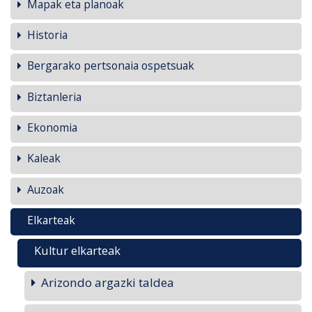
Mapak eta planoak
Historia
Bergarako pertsonaia ospetsuak
Biztanleria
Ekonomia
Kaleak
Auzoak
Elkarteak
Kultur elkarteak
Arizondo argazki taldea