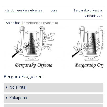
‹ Jardun euskara elkartea
gora
Bergarako orkestra
sinfonikoa ›
Saioa hasi
komentarioak eransteko
Bergara Ezagutzen
Nola iritsi
Kokapena