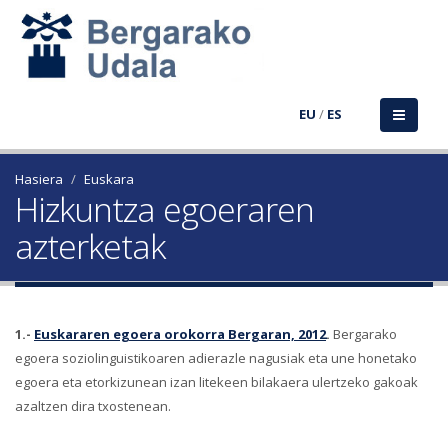
EU
/
ES
Hasiera
Euskara
Hizkuntza egoeraren
azterketak
1.-
Euskararen egoera orokorra Bergaran, 2012
.
Bergarako
egoera soziolinguistikoaren adierazle nagusiak eta une honetako
egoera eta etorkizunean izan litekeen bilakaera ulertzeko gakoak
azaltzen dira txostenean.