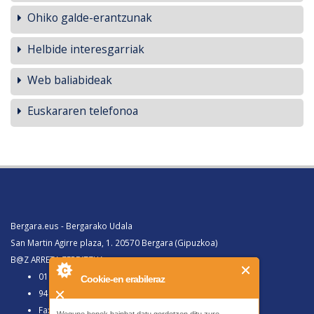
Ohiko galde-erantzunak
Helbide interesgarriak
Web baliabideak
Euskararen telefonoa
Bergara.eus - Bergarako Udala
San Martin Agirre plaza, 1. 20570 Bergara (Gipuzkoa)
B@Z ARRETA ZERBITZUA:
010, Bergaratik deituz gero
Cookie-en erabileraz
943 77 91 00, Bergaraz kanpotik deituz gero
Faxa 943 77 91 63