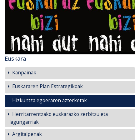
Euskara
Kanpainak
Euskararen Plan Estrategikoak
Hizkuntza egoeraren azterketak
Herritarrentzako euskarazko zerbitzu eta
lagungarriak
Argitalpenak