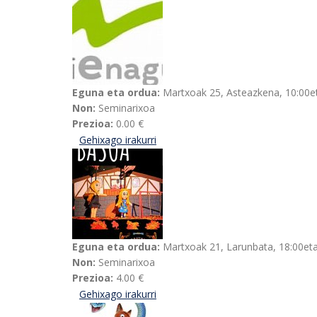
Eguna eta ordua:
Martxoak 25, Asteazkena, 10:00e
Non:
Seminarixoa
Prezioa:
0.00 €
Gehixago irakurri
"Euskal herri-musika: betiko iturri 
Eguna eta ordua:
Martxoak 21, Larunbata, 18:00et
Non:
Seminarixoa
Prezioa:
4.00 €
Gehixago irakurri
Basoaren eguna: Firulete taldearen