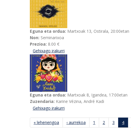
Eguna eta ordua:
Martxoak 13, Ostirala, 20:00etan
Non:
Seminarixoa
Prezioa:
8.00 €
Gehixago irakurri
Imanol Epelderen "Zerbait sartu zai
Eguna eta ordua:
Martxoak 8, Igandea, 17:00etan
Zuzendaria:
Karine Vézina, André Kadi
Gehixago irakurri
Kaixo, Frida-ri buruz
« lehenengoa
‹ aurrekoa
1
2
3
4