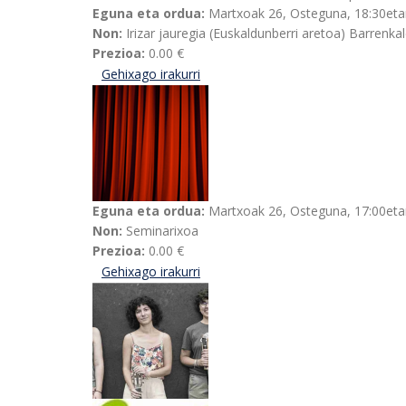
Eguna eta ordua:
Martxoak 26, Osteguna, 18:30eta
Non:
Irizar jauregia (Euskaldunberri aretoa) Barrenka
Prezioa:
0.00 €
Gehixago irakurri
Geure gorputzean eta etxean buruj
Eguna eta ordua:
Martxoak 26, Osteguna, 17:00eta
Non:
Seminarixoa
Prezioa:
0.00 €
Gehixago irakurri
"Hotela" eta "Eskuak gora" antzezl