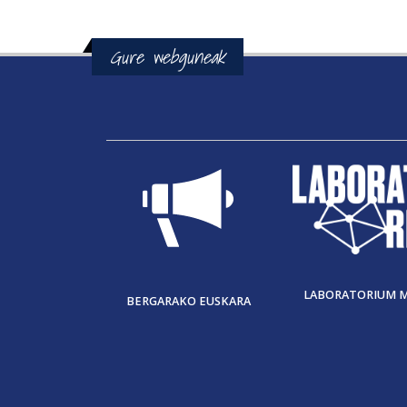
Orriak
Gure webguneak
LABORATORIUM 
BERGARAKO EUSKARA