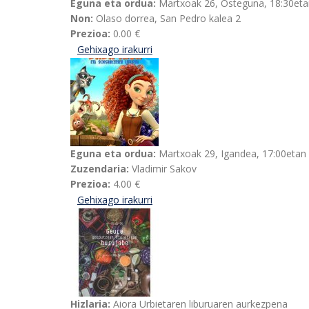
Eguna eta ordua:
Martxoak 26, Osteguna, 18:30eta
Non:
Olaso dorrea, San Pedro kalea 2
Prezioa:
0.00 €
Gehixago irakurri
Esteban Urkiaga, LAUAXETA: Poesia,
Eguna eta ordua:
Martxoak 29, Igandea, 17:00etan
Zuzendaria:
Vladimir Sakov
Prezioa:
4.00 €
Gehixago irakurri
Baba Yaga, sorginkerien liburua-ri 
Hizlaria:
Aiora Urbietaren liburuaren aurkezpena