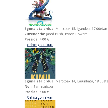
Eguna eta ordua:
Martxoak 15, Igandea, 17:00etan
Zuzendaria:
Jared Bush, Byron Howard
Prezioa:
4.00 €
Gehixago irakurri
Zootropolis 2-ri buruz
Eguna eta ordua:
Martxoak 14, Larunbata, 18:00et
Non:
Seminarixoa
Prezioa:
4.00 €
Gehixago irakurri
Marie de Jongh taldearen "Kimu" ha