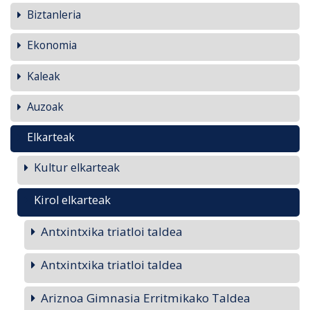
Biztanleria
Ekonomia
Kaleak
Auzoak
Elkarteak
Kultur elkarteak
Kirol elkarteak
Antxintxika triatloi taldea
Antxintxika triatloi taldea
Ariznoa Gimnasia Erritmikako Taldea