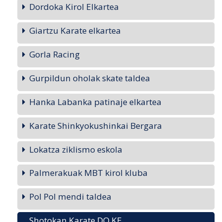
Dordoka Kirol Elkartea
Giartzu Karate elkartea
Gorla Racing
Gurpildun oholak skate taldea
Hanka Labanka patinaje elkartea
Karate Shinkyokushinkai Bergara
Lokatza ziklismo eskola
Palmerakuak MBT kirol kluba
Pol Pol mendi taldea
Shotokan Karate DO KE