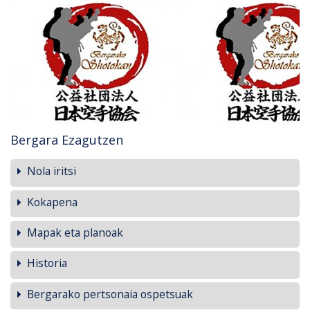
Bergara Ezagutzen
Nola iritsi
Kokapena
Mapak eta planoak
Historia
Bergarako pertsonaia ospetsuak