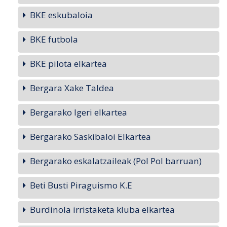
BKE eskubaloia
BKE futbola
BKE pilota elkartea
Bergara Xake Taldea
Bergarako Igeri elkartea
Bergarako Saskibaloi Elkartea
Bergarako eskalatzaileak (Pol Pol barruan)
Beti Busti Piraguismo K.E
Burdinola irristaketa kluba elkartea