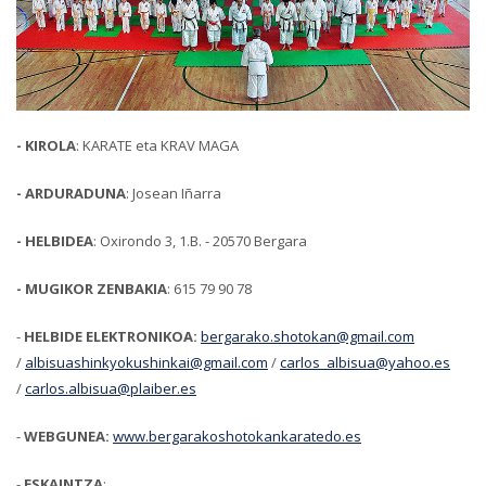
- KIROLA
: KARATE eta KRAV MAGA
- ARDURADUNA
: Josean Iñarra
- HELBIDEA
: Oxirondo 3, 1.B. - 20570 Bergara
- MUGIKOR ZENBAKIA
: 615 79 90 78
-
HELBIDE ELEKTRONIKOA:
bergarako.shotokan@gmail.com
/
albisuashinkyokushinkai@gmail.com
/
carlos_albisua@yahoo.es
/
carlos.albisua@plaiber.es
-
WEBGUNEA:
www.bergarakoshotokankaratedo.es
-
ESKAINTZA
: