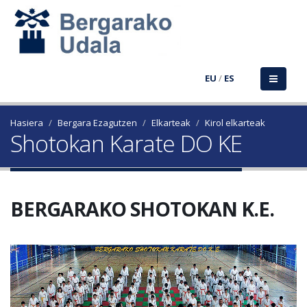
EU
/
ES
Hasiera
Bergara Ezagutzen
Elkarteak
Kirol elkarteak
Shotokan Karate DO KE
BERGARAKO SHOTOKAN K.E.