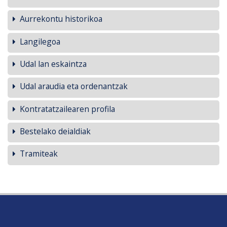
Aurrekontu historikoa
Langilegoa
Udal lan eskaintza
Udal araudia eta ordenantzak
Kontratatzailearen profila
Bestelako deialdiak
Tramiteak