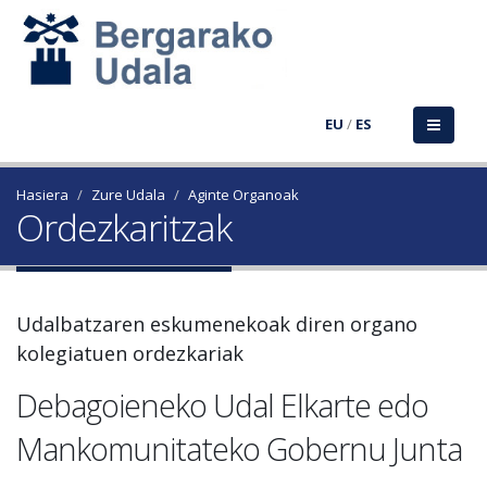
EU
/
ES
Hasiera
Zure Udala
Aginte Organoak
Ordezkaritzak
Udalbatzaren eskumenekoak diren organo
kolegiatuen ordezkariak
Debagoieneko Udal Elkarte edo
Mankomunitateko Gobernu Junta