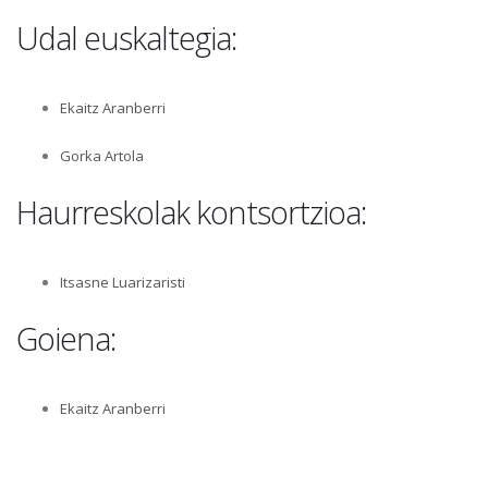
Udal euskaltegia:
Ekaitz Aranberri
Gorka Artola
Haurreskolak kontsortzioa:
Itsasne Luarizaristi
Goiena:
Ekaitz Aranberri