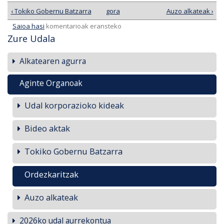
‹ Tokiko Gobernu Batzarra
gora
Auzo alkateak ›
Saioa hasi
komentarioak eransteko
Zure Udala
Alkatearen agurra
Aginte Organoak
Udal korporazioko kideak
Bideo aktak
Tokiko Gobernu Batzarra
Ordezkaritzak
Auzo alkateak
2026ko udal aurrekontua