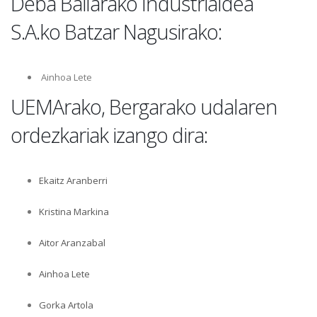
Deba Bailarako Industrialdea
S.A.ko Batzar Nagusirako:
Ainhoa Lete
UEMArako, Bergarako udalaren
ordezkariak izango dira:
Ekaitz Aranberri
Kristina Markina
Aitor Aranzabal
Ainhoa Lete
Gorka Artola