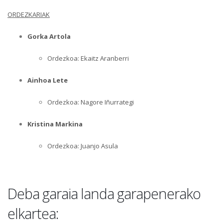
ORDEZKARIAK
Gorka Artola
Ordezkoa: Ekaitz Aranberri
Ainhoa Lete
Ordezkoa: Nagore Iñurrategi
Kristina Markina
Ordezkoa: Juanjo Asula
Deba garaia landa garapenerako
elkartea: