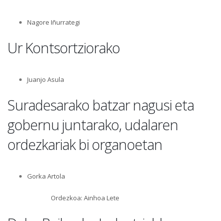
Nagore Iñurrategi
Ur Kontsortziorako
Juanjo Asula
Suradesarako batzar nagusi eta
gobernu juntarako, udalaren
ordezkariak bi organoetan
Gorka Artola
Ordezkoa: Ainhoa Lete