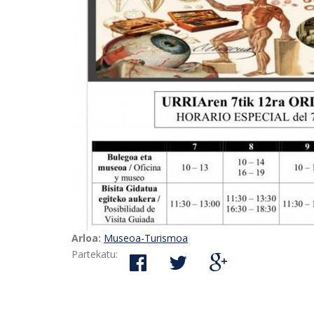
Arloa:
Museoa-Turismoa
Partekatu: