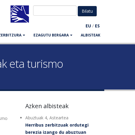
EU
/
ES
ZERBITZURA
EZAGUTU BERGARA
ALBISTEAK
k eta turismo
Azken albisteak
Abuztuak 4, Asteartea
ismo
Herribus zerbitzuak ordutegi
berezia izango du abuztuan