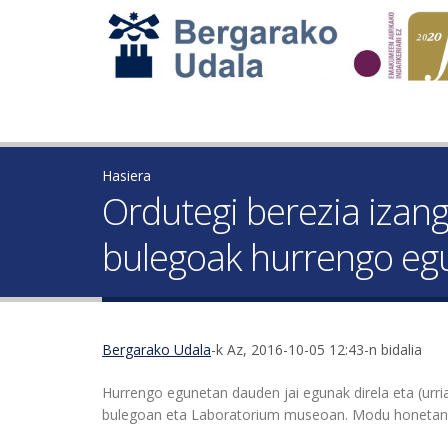
Hasiera
Ordutegi berezia izan
bulegoak hurrengo eg
Bergarako Udala
-k Az, 2016-10-05 12:43-n bidalia
Hurrengo egunetan dauden jai egunak direla eta (urr
bulegoan eta Laboratorium museoan. Modu honetan, e