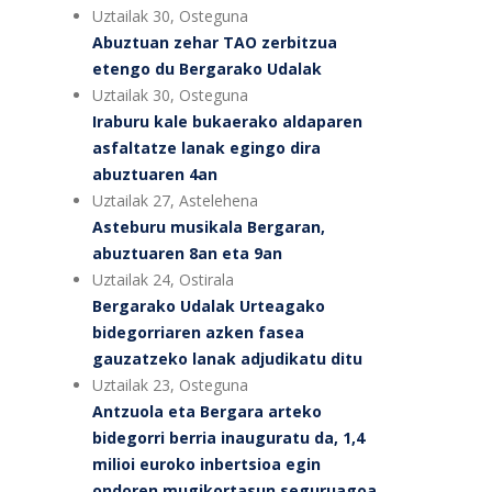
Uztailak 30, Osteguna
Abuztuan zehar TAO zerbitzua
etengo du Bergarako Udalak
Uztailak 30, Osteguna
Iraburu kale bukaerako aldaparen
asfaltatze lanak egingo dira
abuztuaren 4an
Uztailak 27, Astelehena
Asteburu musikala Bergaran,
abuztuaren 8an eta 9an
Uztailak 24, Ostirala
Bergarako Udalak Urteagako
bidegorriaren azken fasea
gauzatzeko lanak adjudikatu ditu
Uztailak 23, Osteguna
Antzuola eta Bergara arteko
bidegorri berria inauguratu da, 1,4
milioi euroko inbertsioa egin
ondoren mugikortasun seguruagoa