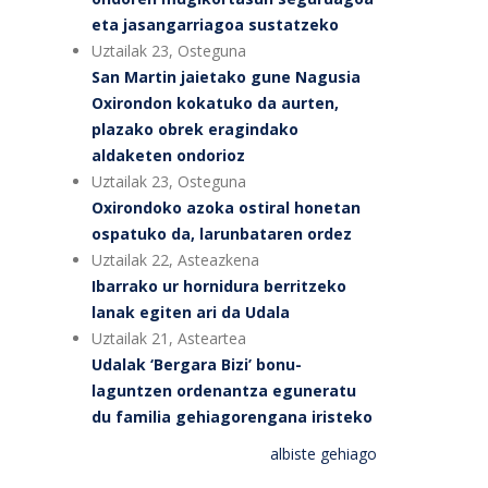
eta jasangarriagoa sustatzeko
Uztailak 23, Osteguna
San Martin jaietako gune Nagusia
Oxirondon kokatuko da aurten,
plazako obrek eragindako
aldaketen ondorioz
Uztailak 23, Osteguna
Oxirondoko azoka ostiral honetan
ospatuko da, larunbataren ordez
Uztailak 22, Asteazkena
Ibarrako ur hornidura berritzeko
lanak egiten ari da Udala
Uztailak 21, Asteartea
Udalak ‘Bergara Bizi’ bonu-
laguntzen ordenantza eguneratu
du familia gehiagorengana iristeko
albiste gehiago