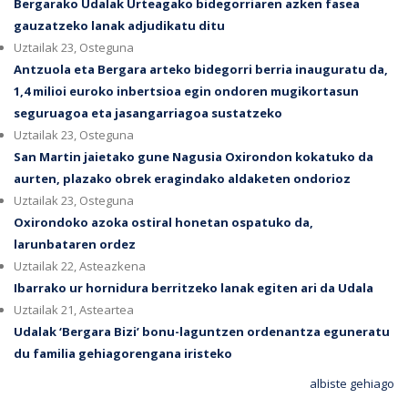
Bergarako Udalak Urteagako bidegorriaren azken fasea
gauzatzeko lanak adjudikatu ditu
Uztailak 23, Osteguna
Antzuola eta Bergara arteko bidegorri berria inauguratu da,
1,4 milioi euroko inbertsioa egin ondoren mugikortasun
seguruagoa eta jasangarriagoa sustatzeko
Uztailak 23, Osteguna
San Martin jaietako gune Nagusia Oxirondon kokatuko da
aurten, plazako obrek eragindako aldaketen ondorioz
Uztailak 23, Osteguna
Oxirondoko azoka ostiral honetan ospatuko da,
larunbataren ordez
Uztailak 22, Asteazkena
Ibarrako ur hornidura berritzeko lanak egiten ari da Udala
Uztailak 21, Asteartea
Udalak ‘Bergara Bizi’ bonu-laguntzen ordenantza eguneratu
du familia gehiagorengana iristeko
albiste gehiago