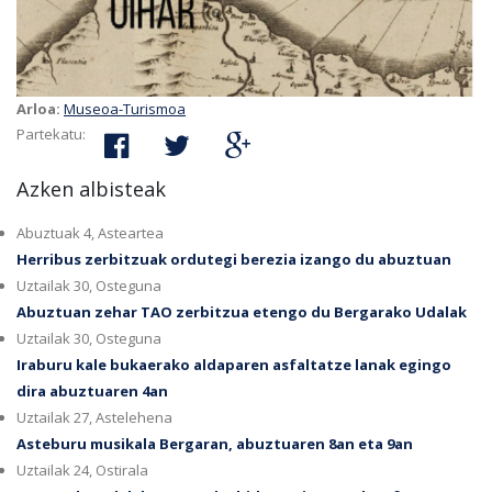
Arloa:
Museoa-Turismoa
Partekatu:
Azken albisteak
Abuztuak 4, Asteartea
Herribus zerbitzuak ordutegi berezia izango du abuztuan
Uztailak 30, Osteguna
Abuztuan zehar TAO zerbitzua etengo du Bergarako Udalak
Uztailak 30, Osteguna
Iraburu kale bukaerako aldaparen asfaltatze lanak egingo
dira abuztuaren 4an
Uztailak 27, Astelehena
Asteburu musikala Bergaran, abuztuaren 8an eta 9an
Uztailak 24, Ostirala