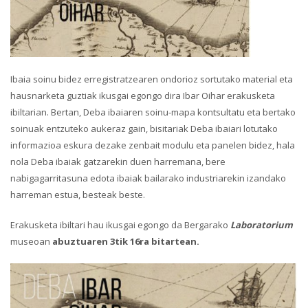
Ibaia soinu bidez erregistratzearen ondorioz sortutako material eta
hausnarketa guztiak ikusgai egongo dira Ibar Oihar erakusketa
ibiltarian. Bertan, Deba ibaiaren soinu-mapa kontsultatu eta bertako
soinuak entzuteko aukeraz gain, bisitariak Deba ibaiari lotutako
informazioa eskura dezake zenbait modulu eta panelen bidez, hala
nola Deba ibaiak gatzarekin duen harremana, bere
nabigagarritasuna edota ibaiak bailarako industriarekin izandako
harreman estua, besteak beste.
Erakusketa ibiltari hau ikusgai egongo da Bergarako
Laboratorium
museoan
abuztuaren 3tik 16ra bitartean.