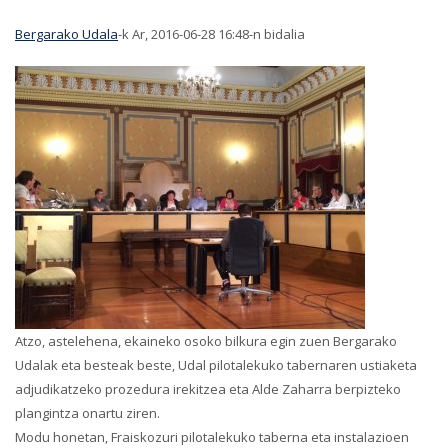
Bergarako Udala
-k Ar, 2016-06-28 16:48-n bidalia
Atzo, astelehena, ekaineko osoko bilkura egin zuen Bergarako
Udalak eta besteak beste, Udal pilotalekuko tabernaren ustiaketa
adjudikatzeko prozedura irekitzea eta Alde Zaharra berpizteko
plangintza onartu ziren.
Modu honetan,
Fraiskozuri pilotalekuko taberna eta instalazioen