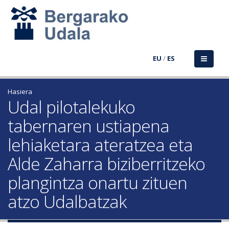
EU
/
ES
Hasiera
Udal pilotalekuko
tabernaren ustiapena
lehiaketara ateratzea eta
Alde Zaharra biziberritzeko
plangintza onartu zituen
atzo Udalbatzak