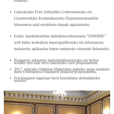
emateko.
Gipuzkoako Foru Aldundiko Gobernantzako eta
Gizartearekiko Komunikazioko Departamentuarekin
hitzarmena udal erroldaren datuak egiaztatzeko.
Eusko Jaurlaritzarekin lankidetza-hitzarmena “EMSIME”
web bidez kudeaketa museografikorako eta informazioa
trukatzeko aplikazioa batera ustiatzeko oinarriak finkatzeko.
Bosgarren sektoreko industrialdearentzako eta bertan
sortuko den kale berri batentzako izen proposamena.
2017. urterako Ondasun Higiezinen gaineko zerga arautzen
duen Ordenantza Fiskalaren aldaketa proposamena.
Frackingaren inguruan herri borondatea defendatzeko
mozioa.