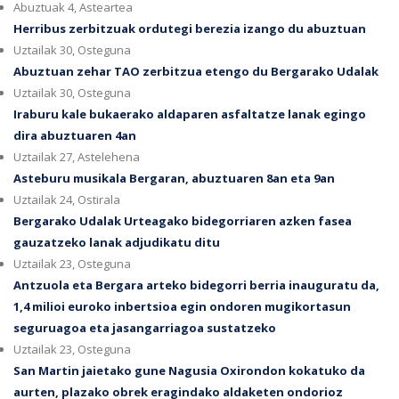
Abuztuak 4, Asteartea
Herribus zerbitzuak ordutegi berezia izango du abuztuan
Uztailak 30, Osteguna
Abuztuan zehar TAO zerbitzua etengo du Bergarako Udalak
Uztailak 30, Osteguna
Iraburu kale bukaerako aldaparen asfaltatze lanak egingo
dira abuztuaren 4an
Uztailak 27, Astelehena
Asteburu musikala Bergaran, abuztuaren 8an eta 9an
Uztailak 24, Ostirala
Bergarako Udalak Urteagako bidegorriaren azken fasea
gauzatzeko lanak adjudikatu ditu
Uztailak 23, Osteguna
Antzuola eta Bergara arteko bidegorri berria inauguratu da,
1,4 milioi euroko inbertsioa egin ondoren mugikortasun
seguruagoa eta jasangarriagoa sustatzeko
Uztailak 23, Osteguna
San Martin jaietako gune Nagusia Oxirondon kokatuko da
aurten, plazako obrek eragindako aldaketen ondorioz