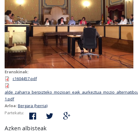
Eranskinak:
c1604457.pdf
alde_zaharra_berpizteko_mozioari_eajk_aurkeztua_mozio_alternatibo
1.pdf
Arloa:
Bergara (herria)
Partekatu:
Azken albisteak