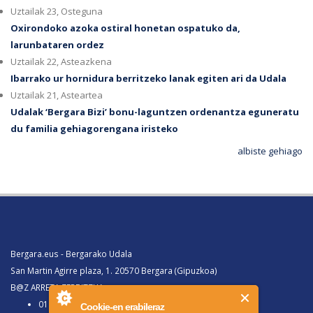
Uztailak 23, Osteguna
Oxirondoko azoka ostiral honetan ospatuko da,
larunbataren ordez
Uztailak 22, Asteazkena
Ibarrako ur hornidura berritzeko lanak egiten ari da Udala
Uztailak 21, Asteartea
Udalak ‘Bergara Bizi’ bonu-laguntzen ordenantza eguneratu
du familia gehiagorengana iristeko
albiste gehiago
Bergara.eus - Bergarako Udala
San Martin Agirre plaza, 1. 20570 Bergara (Gipuzkoa)
B@Z ARRETA ZERBITZUA:
010, Bergaratik deituz gero
Cookie-en erabileraz