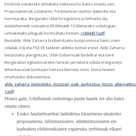
kontrola ustiatzeko
lehiaketa irekitzea ho batez onartu zen.
P
roposamenak uztailaren 7ra bitartean aurkez daitezke
eta
horretarako, Bergarako Udal Erregistrora jo beharko da,
astelehenetik ostiralera 09:00etatik 13:00etarako ordutegian.
Lehiaketako pleguak
kontsultatu hemen:
c1604457.pdf
Bestalde,
Alde Zaharra biziberritzeko konpromisoa hartu zuen
Udalak, EAJ eta PSE-EE taldeen aldeko botoei esker. Alde Zaharra
berpizteko plangintzan, Udal Gobernuak Bedelkar eta bere
Bergarabizi egitasmoarekin lanean jarraitzea edota erdiguneko
lehentasunak kontutan hartzea berretsi ziren.
Hona hemen
onartutako dokumentua:
alde_zaharra_berpizteko_mozioari_eajk_aurkeztua_mozio_alternatibo
1.pdf
Honez gain, Udalbatzak ondorengo puntu hauek ere aho batez
onartu zituen:
Eusko Jaurlaritzarekin lankidetza hitzarmena sinatzeko
proposamena, informazioaren, administrazioaren eta
kudeaketa elektronikoaren esparruko zerbitzuak elkarri