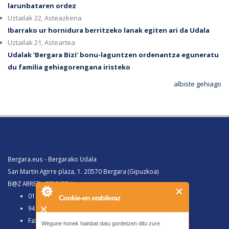
larunbataren ordez
Uztailak 22, Asteazkena
Ibarrako ur hornidura berritzeko lanak egiten ari da Udala
Uztailak 21, Asteartea
Udalak ‘Bergara Bizi’ bonu-laguntzen ordenantza eguneratu
du familia gehiagorengana iristeko
albiste gehiago
Bergara.eus - Bergarako Udala
San Martin Agirre plaza, 1. 20570 Bergara (Gipuzkoa)
B@Z ARRETA ZERBITZUA:
010, Bergaratik deituz gero
Cookie-en erabileraz
943 77 91 00, Bergaraz kanpotik deituz gero
Faxa 943 77 91 63
Wegune honek hainbat datu gordetzen ditu zure