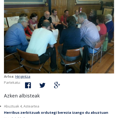
Arloa:
Hirigintza
Partekatu:
Azken albisteak
Abuztuak 4, Asteartea
Herribus zerbitzuak ordutegi berezia izango du abuztuan