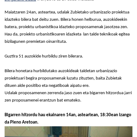
Maiatzaren 24an, asteartea, udalak Zubietako urbanizazio proiektua
idazteko bilera bat deitu zuen. Bilera honen helburua, auzokideekin
batera, proiektu urbanistikoa idazteko proposamenak jasotzea zen.
Hau da, proiekto urbanistikoaren idazketa lan talde teknikoak egitea
bizilagunen premietan oinarrituta.
Guztira 51 auzokide hurbildu ziren bilerara.
Bilera honetara hurbildutako auzokideak taldetan urbanizazio
proiektuari begira proposamenak luzatu zituzten, baita Zubietak
dituen alde positibo eta negatiboak aipatu ere.
Udalak proposamenen zerrenda jaso zuen eta bigarren hitzordua jarri
zen proposamenei erantzun bat emateko.
Bigarren hitzordu hau ekainaren 14an, asteartean, 18:30ean izango
da Pleno Aretoan.