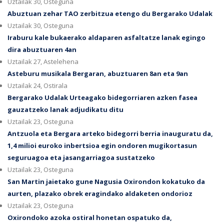
Uztailak 30, Osteguna
Abuztuan zehar TAO zerbitzua etengo du Bergarako Udalak
Uztailak 30, Osteguna
Iraburu kale bukaerako aldaparen asfaltatze lanak egingo
dira abuztuaren 4an
Uztailak 27, Astelehena
Asteburu musikala Bergaran, abuztuaren 8an eta 9an
Uztailak 24, Ostirala
Bergarako Udalak Urteagako bidegorriaren azken fasea
gauzatzeko lanak adjudikatu ditu
Uztailak 23, Osteguna
Antzuola eta Bergara arteko bidegorri berria inauguratu da,
1,4 milioi euroko inbertsioa egin ondoren mugikortasun
seguruagoa eta jasangarriagoa sustatzeko
Uztailak 23, Osteguna
San Martin jaietako gune Nagusia Oxirondon kokatuko da
aurten, plazako obrek eragindako aldaketen ondorioz
Uztailak 23, Osteguna
Oxirondoko azoka ostiral honetan ospatuko da,