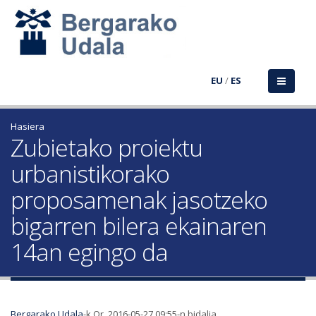
EU
/
ES
Hasiera
Zubietako proiektu
urbanistikorako
proposamenak jasotzeko
bigarren bilera ekainaren
14an egingo da
Bergarako Udala
-k Or, 2016-05-27 09:55-n bidalia