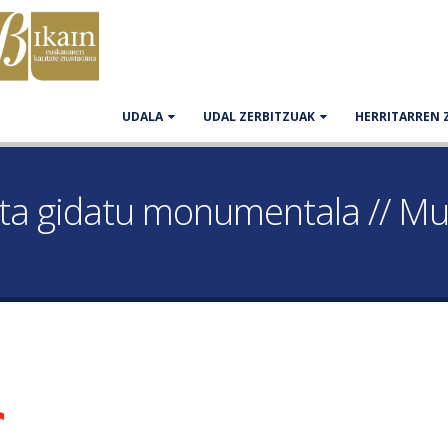
UDALA
UDAL ZERBITZUAK
HERRITARREN 
ta gidatu monumentala // Mus