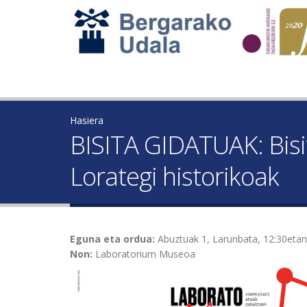
Hasiera
BISITA GIDATUAK: Bisi
Lorategi historikoak
Eguna eta ordua:
Abuztuak 1, Larunbata, 12:30etan
Non:
Laboratorium Museoa