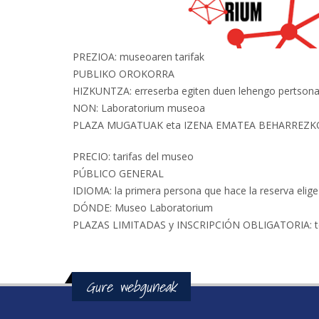
PREZIOA: museoaren tarifak
PUBLIKO OROKORRA
HIZKUNTZA: erreserba egiten duen lehengo pertsonak
NON: Laboratorium museoa
PLAZA MUGATUAK eta IZENA EMATEA BEHARREZKOA: 
PRECIO: tarifas del museo
PÚBLICO GENERAL
IDIOMA: la primera persona que hace la reserva elige e
DÓNDE: Museo Laboratorium
PLAZAS LIMITADAS y INSCRIPCIÓN OBLIGATORIA: tel
Gure webguneak