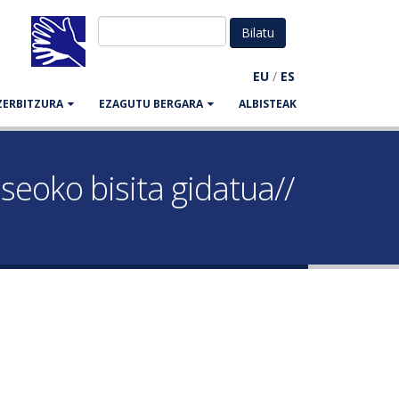
EU
/
ES
ZERBITZURA
EZAGUTU BERGARA
ALBISTEAK
eoko bisita gidatua//