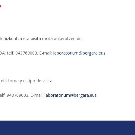
 hizkuntza eta bisita mota aukeratzen du.
telf. 943769003. E-mail:
laboratorium@bergara.eus
l idioma y el tipo de visita.
f. 943769003. E-mail:
laboratorium@bergara.eus