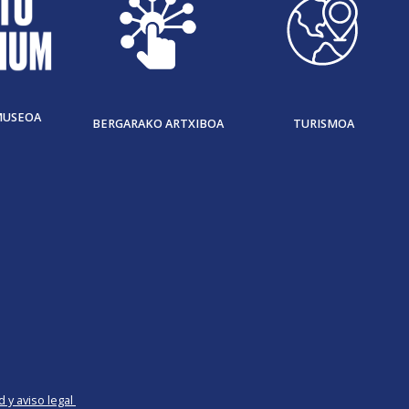
MUSEOA
BERGARAKO ARTXIBOA
TURISMOA
d y aviso legal