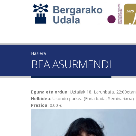
Hasiera
BEA ASURMENDI
Eguna eta ordua:
Uztailak 18, Larunbata, 22:00etan
Helbidea:
Usondo parkea (Euria bada, Seminarixoa)
Prezioa:
0.00 €