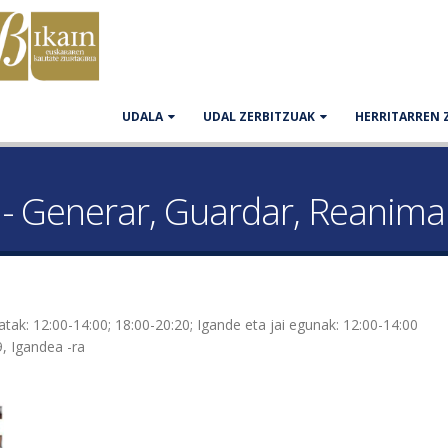
UDALA
UDAL ZERBITZUAK
HERRITARREN 
u - Generar, Guardar, Reanima
atak: 12:00-14:00; 18:00-20:20; Igande eta jai egunak: 12:00-14:00
9, Igandea
-ra