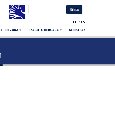
EU
/
ES
ZERBITZURA
EZAGUTU BERGARA
ALBISTEAK
r