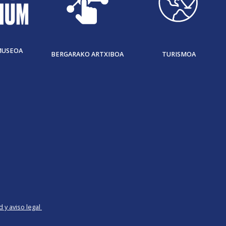
MUSEOA
BERGARAKO ARTXIBOA
TURISMOA
d y aviso legal