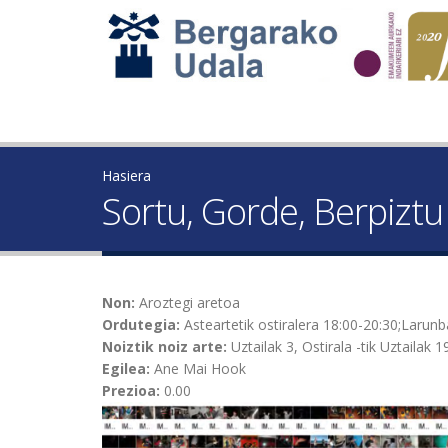
Hasiera
Sortu, Gorde, Berpizt
Non:
Aroztegi aretoa
Ordutegia:
Asteartetik ostiralera 18:00-20:30;Larunb
Noiztik noiz arte:
Uztailak 3, Ostirala
-tik
Uztailak 1
Egilea:
Ane Mai Hook
Prezioa:
0.00