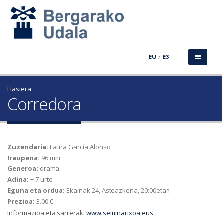
EU
/
ES
Hasiera
Corredora
Zuzendaria:
Laura García Alonso
Iraupena:
96 min
Generoa:
drama
Adina:
+ 7 urte
Eguna eta ordua:
Ekainak 24, Asteazkena, 20:00etan
Prezioa:
3.00 €
Informazioa eta sarrerak:
www.seminarixoa.eus