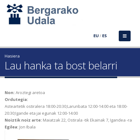
EU
/
ES
Hasiera
Lau hanka ta bost belarri
Non:
Aroztegi aretoa
Ordutegia:
Asteartetik ostiralera 18:00-20:30;Larunbata 12:00-14:00 eta 18:00-
20:30;Igande eta jai egunak 12:00-14:00
Noiztik noiz arte:
Maiatzak 22, Ostirala
-tik
Ekainak 7, Igandea
-ra
Egilea:
Jon Ibala