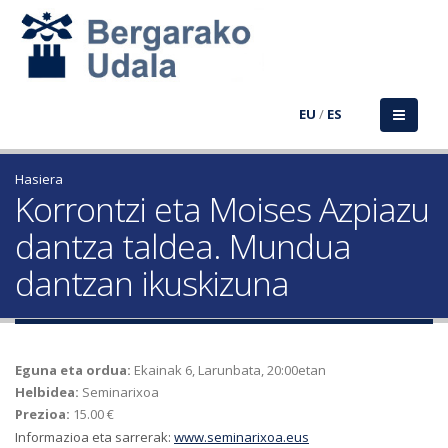
EU
/
ES
Hasiera
Korrontzi eta Moises Azpiazu
dantza taldea. Mundua
dantzan ikuskizuna
Eguna eta ordua:
Ekainak 6, Larunbata, 20:00etan
Helbidea:
Seminarixoa
Prezioa:
15.00 €
Informazioa eta sarrerak:
www.seminarixoa.eus