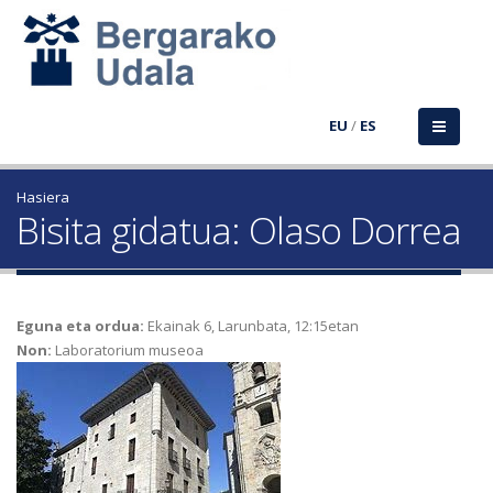
EU
/
ES
Hasiera
Bisita gidatua: Olaso Dorrea
Eguna eta ordua:
Ekainak 6, Larunbata, 12:15etan
Non:
Laboratorium museoa