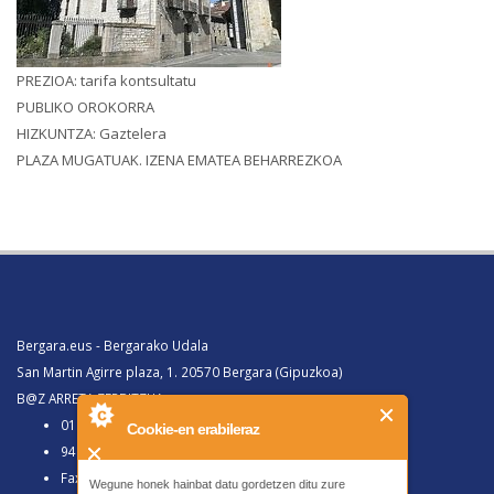
PREZIOA: tarifa kontsultatu
PUBLIKO OROKORRA
HIZKUNTZA: Gaztelera
PLAZA MUGATUAK. IZENA EMATEA BEHARREZKOA
Bergara.eus - Bergarako Udala
San Martin Agirre plaza, 1. 20570 Bergara (Gipuzkoa)
B@Z ARRETA ZERBITZUA:
010, Bergaratik deituz gero
Cookie-en erabileraz
943 77 91 00, Bergaraz kanpotik deituz gero
Faxa 943 77 91 63
Wegune honek hainbat datu gordetzen ditu zure