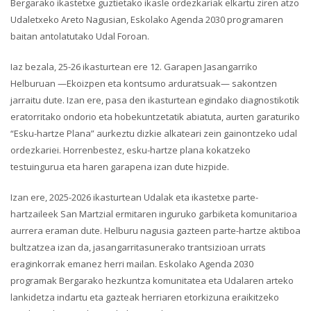
Bergarako ikastetxe guztietako ikasle ordezkariak elkartu ziren atzo
Udaletxeko Areto Nagusian, Eskolako Agenda 2030 programaren
baitan antolatutako Udal Foroan.
Iaz bezala, 25-26 ikasturtean ere 12. Garapen Jasangarriko
Helburuan —Ekoizpen eta kontsumo arduratsuak— sakontzen
jarraitu dute. Izan ere, pasa den ikasturtean egindako diagnostikotik
eratorritako ondorio eta hobekuntzetatik abiatuta, aurten garaturiko
“Esku-hartze Plana” aurkeztu dizkie alkateari zein gainontzeko udal
ordezkariei. Horrenbestez, esku-hartze plana kokatzeko
testuingurua eta haren garapena izan dute hizpide.
Izan ere, 2025-2026 ikasturtean Udalak eta ikastetxe parte-
hartzaileek San Martzial ermitaren inguruko garbiketa komunitarioa
aurrera eraman dute. Helburu nagusia gazteen parte-hartze aktiboa
bultzatzea izan da, jasangarritasunerako trantsizioan urrats
eraginkorrak emanez herri mailan. Eskolako Agenda 2030
programak Bergarako hezkuntza komunitatea eta Udalaren arteko
lankidetza indartu eta gazteak herriaren etorkizuna eraikitzeko