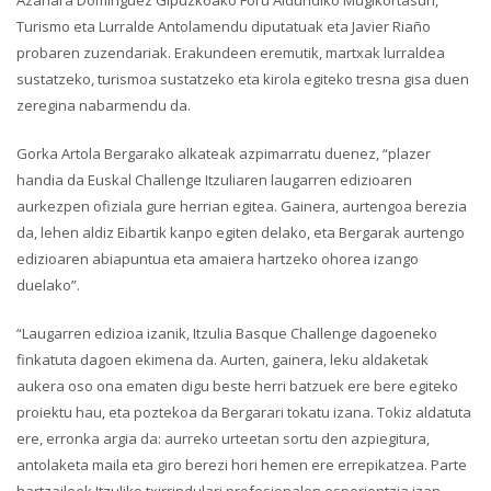
Azahara Dominguez Gipuzkoako Foru Aldundiko Mugikortasun,
Turismo eta Lurralde Antolamendu diputatuak eta Javier Riaño
probaren zuzendariak. Erakundeen eremutik, martxak lurraldea
sustatzeko, turismoa sustatzeko eta kirola egiteko tresna gisa duen
zeregina nabarmendu da.
Gorka Artola Bergarako alkateak azpimarratu duenez, “plazer
handia da Euskal Challenge Itzuliaren laugarren edizioaren
aurkezpen ofiziala gure herrian egitea. Gainera, aurtengoa berezia
da, lehen aldiz Eibartik kanpo egiten delako, eta Bergarak aurtengo
edizioaren abiapuntua eta amaiera hartzeko ohorea izango
duelako”.
“Laugarren edizioa izanik, Itzulia Basque Challenge dagoeneko
finkatuta dagoen ekimena da. Aurten, gainera, leku aldaketak
aukera oso ona ematen digu beste herri batzuek ere bere egiteko
proiektu hau, eta poztekoa da Bergarari tokatu izana. Tokiz aldatuta
ere, erronka argia da: aurreko urteetan sortu den azpiegitura,
antolaketa maila eta giro berezi hori hemen ere errepikatzea. Parte