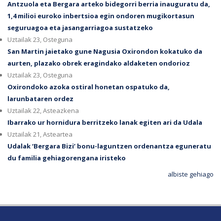
Antzuola eta Bergara arteko bidegorri berria inauguratu da,
1,4 milioi euroko inbertsioa egin ondoren mugikortasun
seguruagoa eta jasangarriagoa sustatzeko
Uztailak 23, Osteguna
San Martin jaietako gune Nagusia Oxirondon kokatuko da
aurten, plazako obrek eragindako aldaketen ondorioz
Uztailak 23, Osteguna
Oxirondoko azoka ostiral honetan ospatuko da,
larunbataren ordez
Uztailak 22, Asteazkena
Ibarrako ur hornidura berritzeko lanak egiten ari da Udala
Uztailak 21, Asteartea
Udalak ‘Bergara Bizi’ bonu-laguntzen ordenantza eguneratu
du familia gehiagorengana iristeko
albiste gehiago