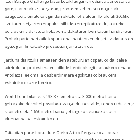
Itzuli Basque Challenge lasterketak laugarren edizioa aurkeztu du
gaur, martxoak 25, Bergaran, probaren xehetasun nagusiak
ezagutzera emateko egin den ekitaldi ofizialean. Ibilaldiak 2026ko
Itzuliaren seigarren etapako ibilbidea errepikatuko du, aurreko
edizioekin alderatuta kokapen aldaketaren berritasun handiarekin.
Probak parte hartzaile kopuru ona mantentzen du, eta zikloturisten
egutegian finkatzeko prozesuan jarraitzen du.
Jardunaldia Itzulia amaitzen den asteburuan ospatuko da, zaleei
txirrindulari profesionalen ibilbide berdinak egiteko aukera emanez.
Antolatzaileek maila desberdinetara egokitutako bi aukera
eskainiko dituzte berriro.
World Tour ibilbideak 133,8 kilometro eta 3.000 metro baino
gehiagoko desnibel positiboa izango du. Bestalde, Fondo Erdiak 70,2
kilometro eta 1.650 metro baino gehiagoko desnibela duen
alternatiba bat eskainiko du.
Ekitaldian parte hartu dute Gorka Artola Bergarako alkateak,