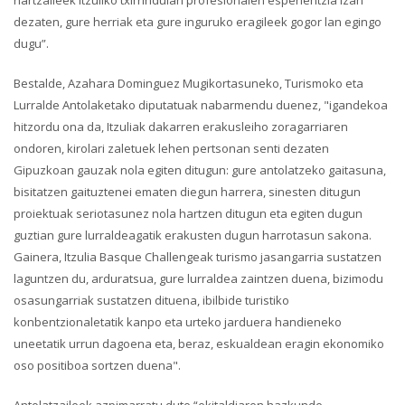
hartzaileek Itzuliko txirrindulari profesionalen esperientzia izan
dezaten, gure herriak eta gure inguruko eragileek gogor lan egingo
dugu”.
Bestalde, Azahara Dominguez Mugikortasuneko, Turismoko eta
Lurralde Antolaketako diputatuak nabarmendu duenez, "igandekoa
hitzordu ona da, Itzuliak dakarren erakusleiho zoragarriaren
ondoren, kirolari zaletuek lehen pertsonan senti dezaten
Gipuzkoan gauzak nola egiten ditugun: gure antolatzeko gaitasuna,
bisitatzen gaituztenei ematen diegun harrera, sinesten ditugun
proiektuak seriotasunez nola hartzen ditugun eta egiten dugun
guztian gure lurraldeagatik erakusten dugun harrotasun sakona.
Gainera, Itzulia Basque Challengeak turismo jasangarria sustatzen
laguntzen du, arduratsua, gure lurraldea zaintzen duena, bizimodu
osasungarriak sustatzen dituena, ibilbide turistiko
konbentzionaletatik kanpo eta urteko jarduera handieneko
uneetatik urrun dagoena eta, beraz, eskualdean eragin ekonomiko
oso positiboa sortzen duena".