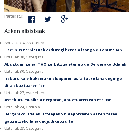
Partekatu:
Azken albisteak
Abuztuak 4, Asteartea
Herribus zerbitzuak ordutegi berezia izango du abuztuan
Uztailak 30, Osteguna
Abuztuan zehar TAO zerbitzua etengo du Bergarako Udalak
Uztailak 30, Osteguna
Iraburu kale bukaerako aldaparen asfaltatze lanak egingo
dira abuztuaren 4an
Uztailak 27, Astelehena
Asteburu musikala Bergaran, abuztuaren 8an eta 9an
Uztailak 24, Ostirala
Bergarako Udalak Urteagako bidegorriaren azken fasea
gauzatzeko lanak adjudikatu ditu
Uztailak 23, Osteguna