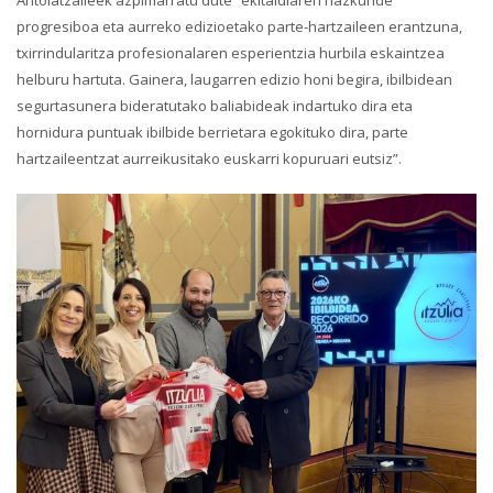
Antolatzaileek azpimarratu dute “ekitaldiaren hazkunde
progresiboa eta aurreko edizioetako parte-hartzaileen erantzuna,
txirrindularitza profesionalaren esperientzia hurbila eskaintzea
helburu hartuta. Gainera, laugarren edizio honi begira, ibilbidean
segurtasunera bideratutako baliabideak indartuko dira eta
hornidura puntuak ibilbide berrietara egokituko dira, parte
hartzaileentzat aurreikusitako euskarri kopuruari eutsiz”.