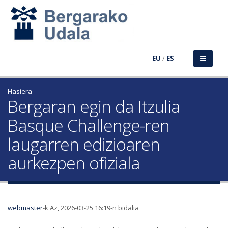
EU
/
ES
Hasiera
Bergaran egin da Itzulia
Basque Challenge-ren
laugarren edizioaren
aurkezpen ofiziala
webmaster
-k Az, 2026-03-25 16:19-n bidalia