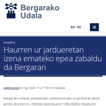
EU
/
ES
Hasiera
Haurren ur jardueretan
izena emateko epea zabaldu
da Bergaran
webmaster
-k Og, 2025-11-27 10:31-n bidalia
Bergarako Udalak antolatutako umetxoentzako ur jarduerak abian
jarriko dira berriro, 2025eko abenduaren 13tik 2026ko otsailaren