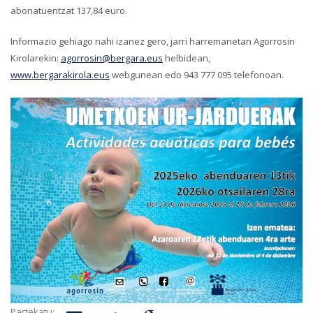
abonatuentzat 137,84 euro.
Informazio gehiago nahi izanez gero, jarri harremanetan Agorrosin
Kirolarekin:
agorrosin@bergara.eus
helbidean,
www.bergarakirola.eus
webgunean edo 943 777 095 telefonoan.
Partekatu: