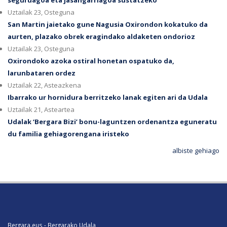
seguruagoa eta jasangarriagoa sustatzeko
Uztailak 23, Osteguna
San Martin jaietako gune Nagusia Oxirondon kokatuko da
aurten, plazako obrek eragindako aldaketen ondorioz
Uztailak 23, Osteguna
Oxirondoko azoka ostiral honetan ospatuko da,
larunbataren ordez
Uztailak 22, Asteazkena
Ibarrako ur hornidura berritzeko lanak egiten ari da Udala
Uztailak 21, Asteartea
Udalak ‘Bergara Bizi’ bonu-laguntzen ordenantza eguneratu
du familia gehiagorengana iristeko
albiste gehiago
Bergara.eus - Bergarako Udala