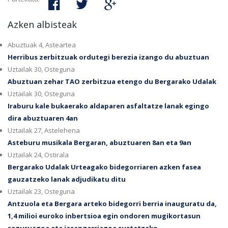
Azken albisteak
Abuztuak 4, Asteartea
Herribus zerbitzuak ordutegi berezia izango du abuztuan
Uztailak 30, Osteguna
Abuztuan zehar TAO zerbitzua etengo du Bergarako Udalak
Uztailak 30, Osteguna
Iraburu kale bukaerako aldaparen asfaltatze lanak egingo
dira abuztuaren 4an
Uztailak 27, Astelehena
Asteburu musikala Bergaran, abuztuaren 8an eta 9an
Uztailak 24, Ostirala
Bergarako Udalak Urteagako bidegorriaren azken fasea
gauzatzeko lanak adjudikatu ditu
Uztailak 23, Osteguna
Antzuola eta Bergara arteko bidegorri berria inauguratu da,
1,4 milioi euroko inbertsioa egin ondoren mugikortasun