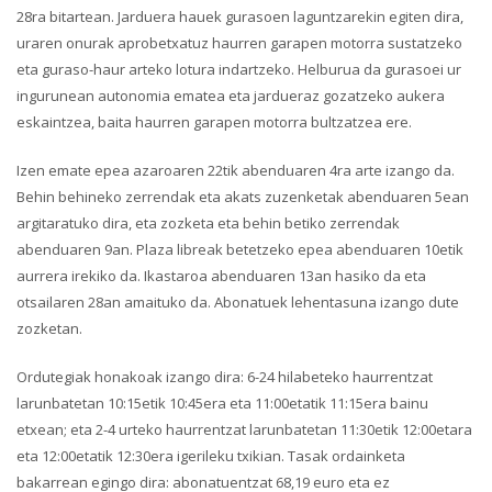
28ra bitartean. Jarduera hauek gurasoen laguntzarekin egiten dira,
uraren onurak aprobetxatuz haurren garapen motorra sustatzeko
eta guraso-haur arteko lotura indartzeko. Helburua da gurasoei ur
ingurunean autonomia ematea eta jardueraz gozatzeko aukera
eskaintzea, baita haurren garapen motorra bultzatzea ere.
Izen emate epea azaroaren 22tik abenduaren 4ra arte izango da.
Behin behineko zerrendak eta akats zuzenketak abenduaren 5ean
argitaratuko dira, eta zozketa eta behin betiko zerrendak
abenduaren 9an. Plaza libreak betetzeko epea abenduaren 10etik
aurrera irekiko da. Ikastaroa abenduaren 13an hasiko da eta
otsailaren 28an amaituko da. Abonatuek lehentasuna izango dute
zozketan.
Ordutegiak honakoak izango dira: 6-24 hilabeteko haurrentzat
larunbatetan 10:15etik 10:45era eta 11:00etatik 11:15era bainu
etxean; eta 2-4 urteko haurrentzat larunbatetan 11:30etik 12:00etara
eta 12:00etatik 12:30era igerileku txikian. Tasak ordainketa
bakarrean egingo dira: abonatuentzat 68,19 euro eta ez