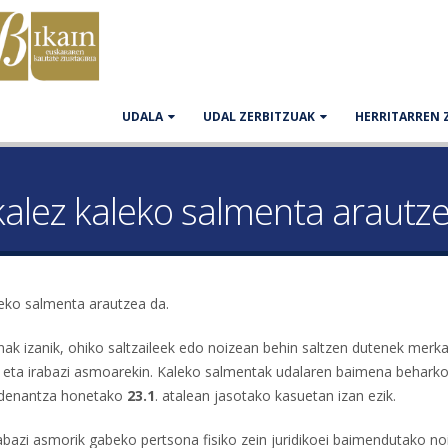
UDALA
UDAL ZERBITZUAK
HERRITARREN 
kalez kaleko salmenta araut
eko salmenta arautzea da.
k izanik, ohiko saltzaileek edo noizean behin saltzen dutenek merkat
n eta irabazi asmoarekin. Kaleko salmentak udalaren baimena beharko
rdenantza honetako
23.1
. atalean jasotako kasuetan izan ezik.
abazi asmorik gabeko pertsona fisiko zein juridikoei baimendutako no