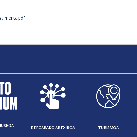
salmenta.pdf
MUSEOA
BERGARAKO ARTXIBOA
TURISMOA