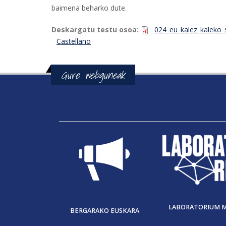
baimena beharko dute.
Deskargatu testu osoa:
024_eu_kalez_kaleko_
Castellano
Gure webguneak
LABORATORIUM 
BERGARAKO EUSKARA