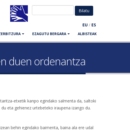
EU
/
ES
ZERBITZURA
EZAGUTU BERGARA
ALBISTEAK
zen duen ordenantza
aritza-etxetik kanpo egindako salmenta da, saltoki
 du eta gehienez urtebeteko iraupena izango du.
izean behin egindako baimenta, baina ala ere udal