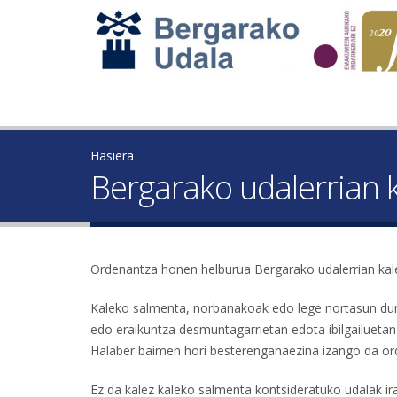
Hasiera
Bergarako udalerrian 
Ordenantza honen helburua Bergarako udalerrian kal
Kaleko salmenta, norbanakoak edo lege nortasun duna
edo eraikuntza desmuntagarrietan edota ibilgailueta
Halaber baimen hori besterenganaezina izango da o
Ez da kalez kaleko salmenta kontsideratuko udalak ir