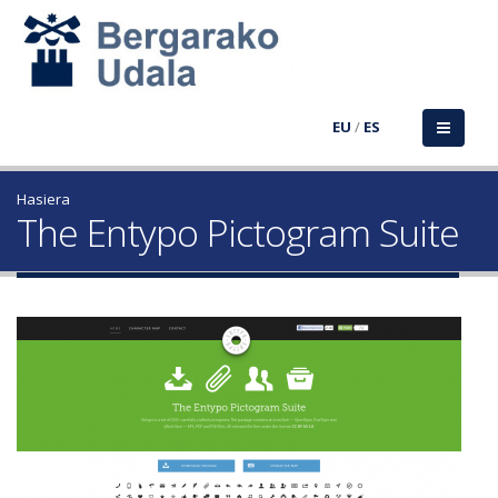
EU
/
ES
Hasiera
The Entypo Pictogram Suite