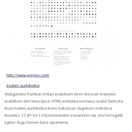
http://www.entypo.com/
Irudien aurkibidea
Webguneko hainbat orritan erabiltzen diren ikonoak eratzeko
erabiltzen den letra tipoa. HTML entitatea txertatuz erabil daitezke.
Ikusi irudien aurkibidea ikono bakoitzari dagokion ordezkoa
ikusteko. CC BY-SA 3.0 litzentziarekin eskaintzen da, eta horregatik
egiten dugu hemen bere aipamena.