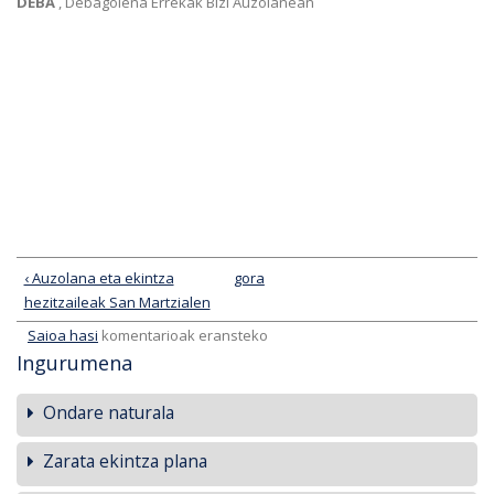
DEBA
, Debagoiena Errekak Bizi Auzolanean
‹ Auzolana eta ekintza
gora
hezitzaileak San Martzialen
Saioa hasi
komentarioak eransteko
Ingurumena
Ondare naturala
Zarata ekintza plana