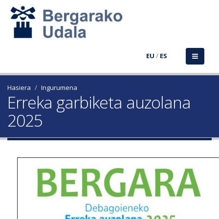
EU
/
ES
Hasiera
Ingurumena
Erreka garbiketa auzolana
2025