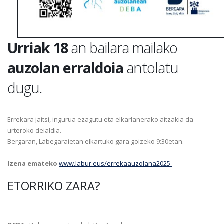
Urriak 18
an bailara mailako
auzolan erraldoia
antolatu
dugu.
Errekara jaitsi, ingurua ezagutu eta elkarlanerako aitzakia da
urteroko deialdia.
Bergaran, Labegaraietan elkartuko gara goizeko 9:30etan.
Izena emateko
www.labur.eus/errekaauzolana2025
ETORRIKO ZARA?