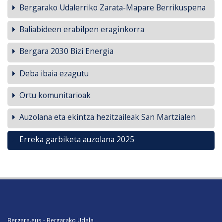
Bergarako Udalerriko Zarata-Mapare Berrikuspena
Baliabideen erabilpen eraginkorra
Bergara 2030 Bizi Energia
Deba ibaia ezagutu
Ortu komunitarioak
Auzolana eta ekintza hezitzaileak San Martzialen
Erreka garbiketa auzolana 2025
Bergara.eus - Bergarako Udala