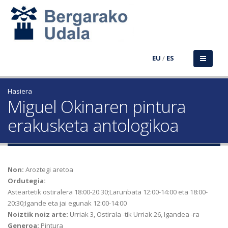
EU
/
ES
Hasiera
Miguel Okinaren pintura
erakusketa antologikoa
Non:
Aroztegi aretoa
Ordutegia:
Asteartetik ostiralera 18:00-20:30;Larunbata 12:00-14:00 eta 18:00-
20:30;Igande eta jai egunak 12:00-14:00
Noiztik noiz arte:
Urriak 3, Ostirala
-tik
Urriak 26, Igandea
-ra
Generoa:
Pintura