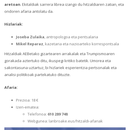
aretoan
. Ekitaldiak sarrera librea izango du hitzaldiaren zatian, eta
ondoren afaria antolatu da.
Hizlariak:
Joseba Zulaika
, antropologoa eta pentsalaria
Mikel Reparaz
, kazetaria eta nazioarteko korrespontsala
Hitzaldiak AEBetako gizartearen arrakalak eta Trumpismoaren
gorakada aztertuko ditu, ikuspegi kritiko batetik. Umorea eta
sakontasuna uztartuz, bi hizlariek esperientzia pertsonalak eta
analisi politikoak partekatuko dituzte.
Afaria:
Prezioa: 18 €
Izen-ematea:
Telefonoa:
610 289 748
Webgunea: lanbroake.eus/hitzaldi-afariak