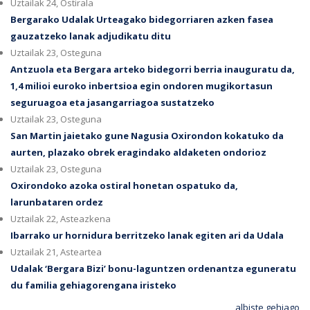
Uztailak 24, Ostirala
Bergarako Udalak Urteagako bidegorriaren azken fasea
gauzatzeko lanak adjudikatu ditu
Uztailak 23, Osteguna
Antzuola eta Bergara arteko bidegorri berria inauguratu da,
1,4 milioi euroko inbertsioa egin ondoren mugikortasun
seguruagoa eta jasangarriagoa sustatzeko
Uztailak 23, Osteguna
San Martin jaietako gune Nagusia Oxirondon kokatuko da
aurten, plazako obrek eragindako aldaketen ondorioz
Uztailak 23, Osteguna
Oxirondoko azoka ostiral honetan ospatuko da,
larunbataren ordez
Uztailak 22, Asteazkena
Ibarrako ur hornidura berritzeko lanak egiten ari da Udala
Uztailak 21, Asteartea
Udalak ‘Bergara Bizi’ bonu-laguntzen ordenantza eguneratu
du familia gehiagorengana iristeko
albiste gehiago