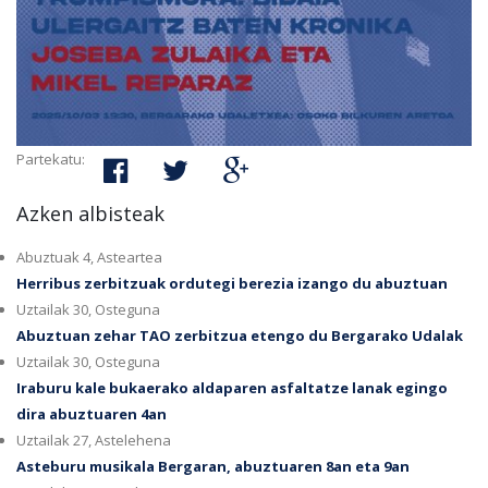
Partekatu:
Azken albisteak
Abuztuak 4, Asteartea
Herribus zerbitzuak ordutegi berezia izango du abuztuan
Uztailak 30, Osteguna
Abuztuan zehar TAO zerbitzua etengo du Bergarako Udalak
Uztailak 30, Osteguna
Iraburu kale bukaerako aldaparen asfaltatze lanak egingo
dira abuztuaren 4an
Uztailak 27, Astelehena
Asteburu musikala Bergaran, abuztuaren 8an eta 9an