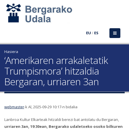
EU
/
ES
Hasiera
‘Amerikaren arrakaletatik
Trumpismora’ hitzaldia
Bergaran, urriaren 3an
webmaster
-k Al, 2025-09-29 10:17-n bidalia
Lanbroa Kultur Elkarteak hitzaldi berezi bat antolatu du Bergaran,
urriaren 3an
,
19:30ean
,
Bergarako udaletxeko osoko bilkuren