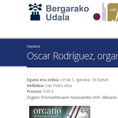
Hasiera
Oscar Rodríguez, orga
Eguna eta ordua:
Urriak 5, Igandea, 18:30etan
Helbidea:
San Pedro eliza
Prezioa:
0.00 €
Organo Erromantikoaren Nazioarteko XXVI. zikloaren 