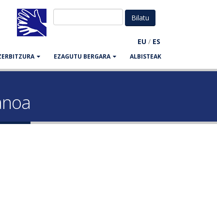
EU
/
ES
ZERBITZURA
EZAGUTU BERGARA
ALBISTEAK
anoa