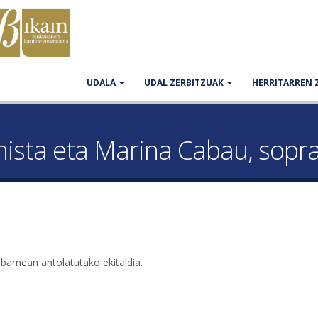
UDALA
UDAL ZERBITZUAK
HERRITARREN 
nista eta Marina Cabau, sopr
barnean antolatutako ekitaldia.