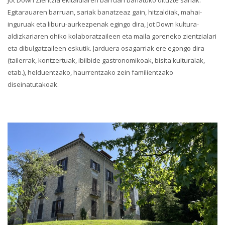
Jot Down Zientzia ekitaldiaren barruan banatuko dituzte sariak.
Egitarauaren barruan, sariak banatzeaz gain, hitzaldiak, mahai-
inguruak eta liburu-aurkezpenak egingo dira, Jot Down kultura-
aldizkariaren ohiko kolaboratzaileen eta maila goreneko zientzialari
eta dibulgatzaileen eskutik. Jarduera osagarriak ere egongo dira
(tailerrak, kontzertuak, ibilbide gastronomikoak, bisita kulturalak,
etab.), helduentzako, haurrentzako zein familientzako
diseinatutakoak.