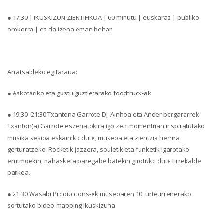
● 17:30 | IKUSKIZUN ZIENTIFIKOA | 60 minutu | euskaraz | publiko
orokorra | ez da izena eman behar
Arratsaldeko egitaraua:
● Askotariko eta gustu guztietarako foodtruck-ak
● 19:30–21:30 Txantona Garrote DJ. Ainhoa eta Ander bergararrek
Txanton(a) Garrote eszenatokira igo zen momentuan inspiratutako
musika sesioa eskainiko dute, museoa eta zientzia herrira
gerturatzeko. Rocketik jazzera, souletik eta funketik igarotako
erritmoekin, nahasketa paregabe batekin girotuko dute Errekalde
parkea.
● 21:30 Wasabi Produccions-ek museoaren 10. urteurrenerako
sortutako bideo-mapping ikuskizuna.