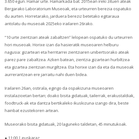
3.650 egun. Hamar urte. Hamarkada bat. 2015ean ireki zituen ateak
Bergarako Laboratorium Museoak, eta urteurren berezia ospatuko
du aurten. Horretarako, jarduera bereziz betetako egitaraua
antolatu du museoak 2025eko irailaren 26rako.
“10 urte zientziari ateak zabaltzen” lelopean ospatuko du urteurren
hori museoak. Horixe izan da hasieratik museoaren helburu
nagusia: gizarteari eta herritarrei zientziaren unibertsorako ateak
parez pare zabaltzea. Azken batean, zientzia gizarteari hurbiltzea
eta gizartea zientzian murgiltzea. Eta horixe izan da eta da museoak
aurrerantzean ere jarraitu nahi duen bidea.
Irailaren 26an, ostirala, egingo da ospakizuna museoaren
instalazioetan bertan; doako bisita gidatuak, tailerrak, erakustaldiak,
foodtruck-ak eta dantza bertikaleko ikuskizuna izango dira, beste
hainbat ezustekoren artean.
Museorako bisita gidatuak, 20 laguneko taldetan, 45 minutukoak.
● 11:00 | euskaraz