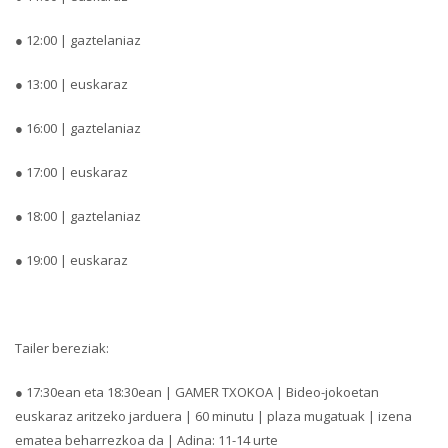
● 12:00 | gaztelaniaz
● 13:00 | euskaraz
● 16:00 | gaztelaniaz
● 17:00 | euskaraz
● 18:00 | gaztelaniaz
● 19:00 | euskaraz
Tailer bereziak:
● 17:30ean eta 18:30ean | GAMER TXOKOA | Bideo-jokoetan
euskaraz aritzeko jarduera | 60 minutu | plaza mugatuak | izena
ematea beharrezkoa da | Adina: 11-14 urte