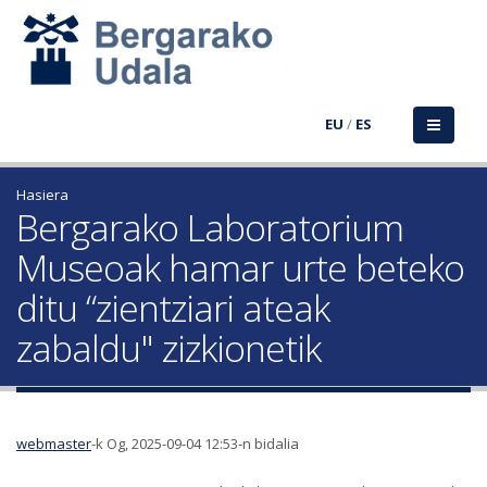
EU
/
ES
Hasiera
Bergarako Laboratorium
Museoak hamar urte beteko
ditu “zientziari ateak
zabaldu" zizkionetik
webmaster
-k Og, 2025-09-04 12:53-n bidalia