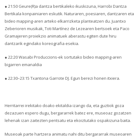
● 21:50 Geure(R)a dantza bertikaleko ikuskizuna, Harrobi Dantza
Bertikala konpainiaren eskutik. Naturaren, poesiaren, dantzaren eta
bideo mapping-aren arteko elkarrizketa planteatzen du. Juantxo
Zeberioren musikak, Toti Martínez de Lezearen bertsoek eta Paco
Gramajeren proiekzio animatuek aberastu egiten dute hiru
dantzarik egindako koreografia esekia.
● 22:20 Wasabi Produccions-ek sortutako bideo mapping-aren
bigarren emanaldia
● 22:30–23:15 Txantona Garrote DJ. Egun berezi honen itxiera.
Herritarrei irekitako doako ekitaldia izango da, eta guztiok goza
dezazuen espero dugu, bergararrek batez ere, museoaz gozatzen
lehenak izan zaitezten pentsatu eta ekoiztutako ospakizuna baita.
Museoak parte hartzera animatu nahi ditu bergararrak museoaren