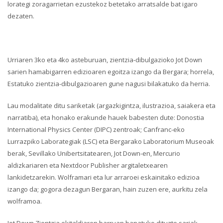
lorategi zoragarrietan ezustekoz betetako arratsalde bat igaro
dezaten.
Urriaren 3ko eta 4ko asteburuan, zientzia-dibulgazioko Jot Down
sarien hamabigarren edizioaren egoitza izango da Bergara; horrela,
Estatuko zientzia-dibulgazioaren gune nagusi bilakatuko da herria.
Lau modalitate ditu sariketak (argazkigintza, ilustrazioa, saiakera eta
narratiba), eta honako erakunde hauek babesten dute: Donostia
International Physics Center (DIPC) zentroak; Canfranc-eko
Lurrazpiko Laborategiak (LSC) eta Bergarako Laboratorium Museoak
berak, Sevillako Unibertsitatearen, Jot Down-en, Mercurio
aldizkariaren eta Nextdoor Publisher argitaletxearen
lankidetzarekin. Wolframari eta lur arraroei eskainitako edizioa
izango da; gogora dezagun Bergaran, hain zuzen ere, aurkitu zela
wolframoa.