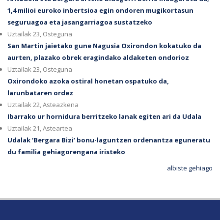
1,4 milioi euroko inbertsioa egin ondoren mugikortasun
seguruagoa eta jasangarriagoa sustatzeko
Uztailak 23, Osteguna
San Martin jaietako gune Nagusia Oxirondon kokatuko da
aurten, plazako obrek eragindako aldaketen ondorioz
Uztailak 23, Osteguna
Oxirondoko azoka ostiral honetan ospatuko da,
larunbataren ordez
Uztailak 22, Asteazkena
Ibarrako ur hornidura berritzeko lanak egiten ari da Udala
Uztailak 21, Asteartea
Udalak ‘Bergara Bizi’ bonu-laguntzen ordenantza eguneratu
du familia gehiagorengana iristeko
albiste gehiago