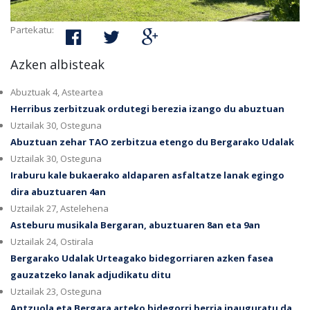
Partekatu:
Azken albisteak
Abuztuak 4, Asteartea
Herribus zerbitzuak ordutegi berezia izango du abuztuan
Uztailak 30, Osteguna
Abuztuan zehar TAO zerbitzua etengo du Bergarako Udalak
Uztailak 30, Osteguna
Iraburu kale bukaerako aldaparen asfaltatze lanak egingo
dira abuztuaren 4an
Uztailak 27, Astelehena
Asteburu musikala Bergaran, abuztuaren 8an eta 9an
Uztailak 24, Ostirala
Bergarako Udalak Urteagako bidegorriaren azken fasea
gauzatzeko lanak adjudikatu ditu
Uztailak 23, Osteguna
Antzuola eta Bergara arteko bidegorri berria inauguratu da,