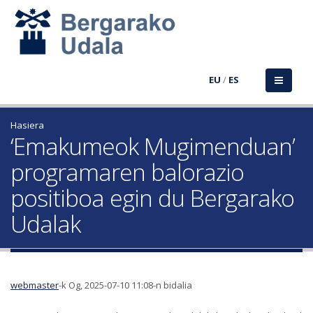
EU
/
ES
Hasiera
‘Emakumeok Mugimenduan’
programaren balorazio
positiboa egin du Bergarako
Udalak
webmaster
-k Og, 2025-07-10 11:08-n bidalia