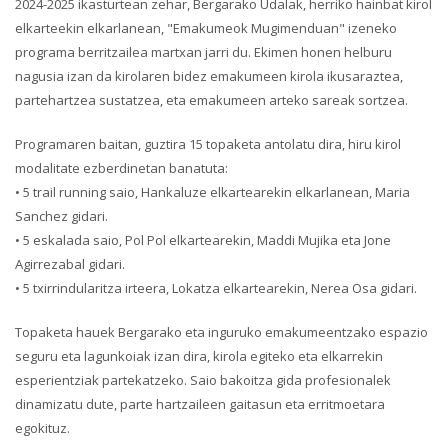
2024-2025 ikasturtean zehar, Bergarako Udalak, herriko hainbat kirol
elkarteekin elkarlanean, "Emakumeok Mugimenduan" izeneko
programa berritzailea martxan jarri du. Ekimen honen helburu
nagusia izan da kirolaren bidez emakumeen kirola ikusaraztea,
partehartzea sustatzea, eta emakumeen arteko sareak sortzea.
Programaren baitan, guztira 15 topaketa antolatu dira, hiru kirol
modalitate ezberdinetan banatuta:
• 5 trail running saio, Hankaluze elkartearekin elkarlanean, Maria
Sanchez gidari.
• 5 eskalada saio, Pol Pol elkartearekin, Maddi Mujika eta Jone
Agirrezabal gidari.
• 5 txirrindularitza irteera, Lokatza elkartearekin, Nerea Osa gidari.
Topaketa hauek Bergarako eta inguruko emakumeentzako espazio
seguru eta lagunkoiak izan dira, kirola egiteko eta elkarrekin
esperientziak partekatzeko. Saio bakoitza gida profesionalek
dinamizatu dute, parte hartzaileen gaitasun eta erritmoetara
egokituz.