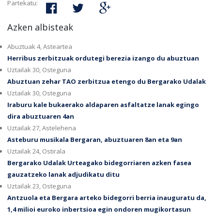
Partekatu:
Azken albisteak
Abuztuak 4, Asteartea
Herribus zerbitzuak ordutegi berezia izango du abuztuan
Uztailak 30, Osteguna
Abuztuan zehar TAO zerbitzua etengo du Bergarako Udalak
Uztailak 30, Osteguna
Iraburu kale bukaerako aldaparen asfaltatze lanak egingo
dira abuztuaren 4an
Uztailak 27, Astelehena
Asteburu musikala Bergaran, abuztuaren 8an eta 9an
Uztailak 24, Ostirala
Bergarako Udalak Urteagako bidegorriaren azken fasea
gauzatzeko lanak adjudikatu ditu
Uztailak 23, Osteguna
Antzuola eta Bergara arteko bidegorri berria inauguratu da,
1,4 milioi euroko inbertsioa egin ondoren mugikortasun