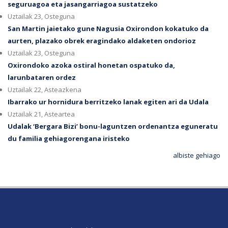
seguruagoa eta jasangarriagoa sustatzeko
Uztailak 23, Osteguna
San Martin jaietako gune Nagusia Oxirondon kokatuko da
aurten, plazako obrek eragindako aldaketen ondorioz
Uztailak 23, Osteguna
Oxirondoko azoka ostiral honetan ospatuko da,
larunbataren ordez
Uztailak 22, Asteazkena
Ibarrako ur hornidura berritzeko lanak egiten ari da Udala
Uztailak 21, Asteartea
Udalak ‘Bergara Bizi’ bonu-laguntzen ordenantza eguneratu
du familia gehiagorengana iristeko
albiste gehiago