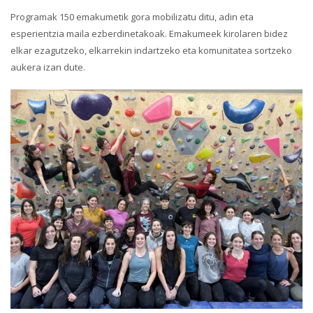
Programak 150 emakumetik gora mobilizatu ditu, adin eta
esperientzia maila ezberdinetakoak. Emakumeek kirolaren bidez
elkar ezagutzeko, elkarrekin indartzeko eta komunitatea sortzeko
aukera izan dute.